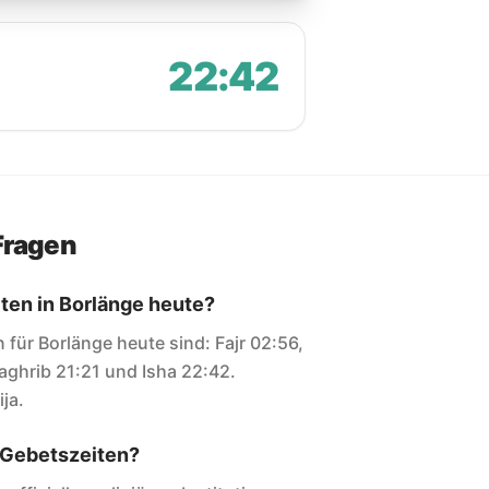
22:42
Fragen
ten in Borlänge heute?
 für Borlänge heute sind: Fajr 02:56,
aghrib 21:21 und Isha 22:42.
ja.
Gebetszeiten?