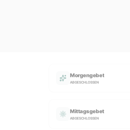
Morgengebet
ABGESCHLOSSEN
Mittagsgebet
ABGESCHLOSSEN