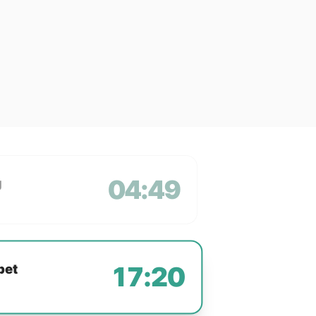
04:49
g
bet
17:20