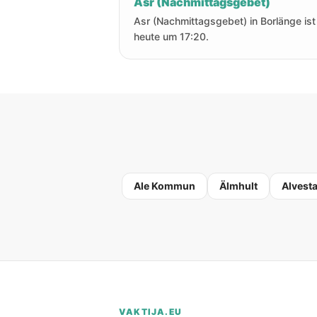
Asr (Nachmittagsgebet)
Asr (Nachmittagsgebet) in Borlänge ist
heute um 17:20.
Ale Kommun
Älmhult
Alvest
VAKTIJA.EU