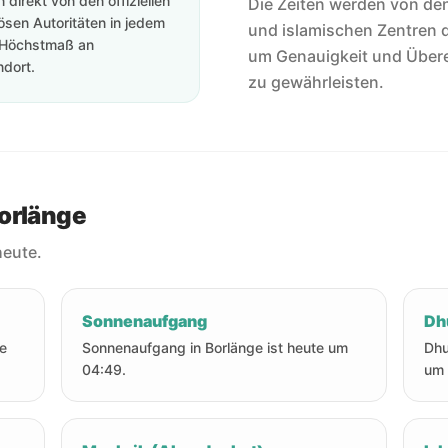
direkt von den offiziellen
Die Zeiten werden von den 
ösen Autoritäten in jedem
und islamischen Zentren de
n Höchstmaß an
um Genauigkeit und Über
ndort.
zu gewährleisten.
Borlänge
heute.
Sonnenaufgang
Dh
te
Sonnenaufgang in Borlänge ist heute um
Dhu
04:49.
um 