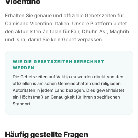
Vicentino
Erhalten Sie genaue und offizielle Gebetszeiten für
Camisano Vicentino, Italien. Unsere Plattform bietet
den aktuellsten Zeitplan für Fajr, Dhuhr, Asr, Maghrib
und Isha, damit Sie kein Gebet verpassen.
WIE DIE GEBETSZEITEN BERECHNET
WERDEN
Die Gebetszeiten auf Vaktija.eu werden direkt von den
offiziellen islamischen Gemeinschaften und religiösen
Autoritäten in jedem Land bezogen. Dies gewährleistet
ein Höchstmaß an Genauigkeit für Ihren spezifischen
Standort.
Häufig gestellte Fragen