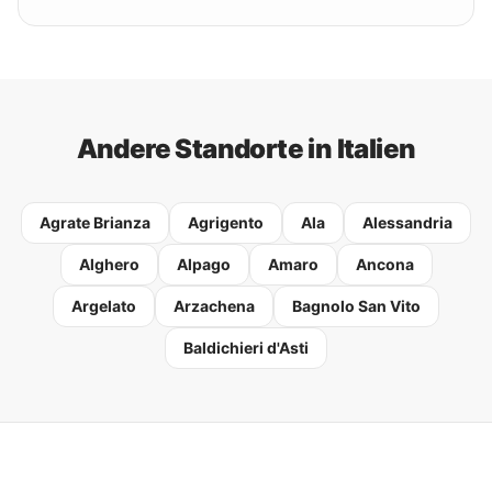
Andere Standorte in Italien
Agrate Brianza
Agrigento
Ala
Alessandria
Alghero
Alpago
Amaro
Ancona
Argelato
Arzachena
Bagnolo San Vito
Baldichieri d'Asti