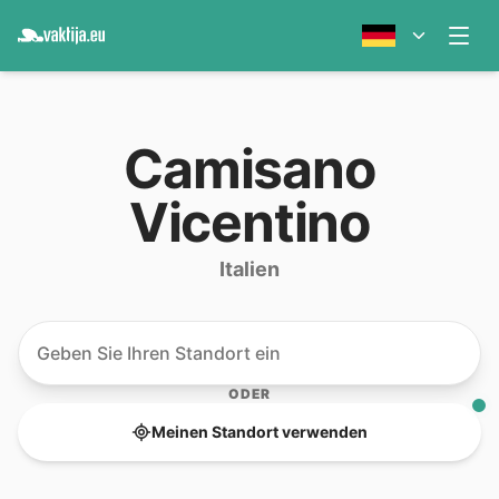
Camisano
Vicentino
Italien
ODER
Meinen Standort verwenden