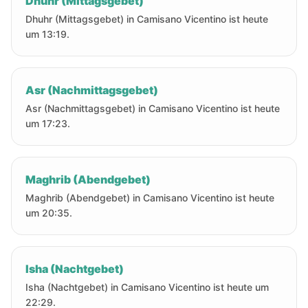
Dhuhr (Mittagsgebet)
Dhuhr (Mittagsgebet) in Camisano Vicentino ist heute
um 13:19.
Asr (Nachmittagsgebet)
Asr (Nachmittagsgebet) in Camisano Vicentino ist heute
um 17:23.
Maghrib (Abendgebet)
Maghrib (Abendgebet) in Camisano Vicentino ist heute
um 20:35.
Isha (Nachtgebet)
Isha (Nachtgebet) in Camisano Vicentino ist heute um
22:29.