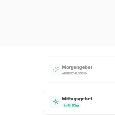
Morgengebet
ABGESCHLOSSEN
Mittagsgebet
in 4h 53m