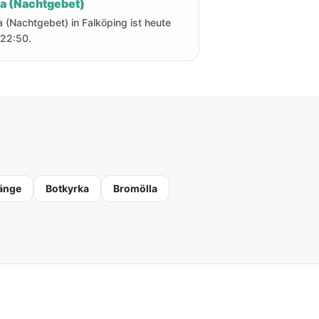
ha (Nachtgebet)
a (Nachtgebet) in Falköping ist heute
22:50.
änge
Botkyrka
Bromölla