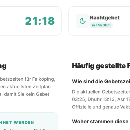
21:18
Nachtgebet
in 14h 30m
ng
Häufig gestellte 
ebetszeiten für Falköping,
Wie sind die Gebetszei
en aktuellsten Zeitplan
Die aktuellen Gebetszeiten
a, damit Sie kein Gebet
03:25, Dhuhr 13:13, Asr 1
Offizielle und genaue Vakti
Woher stammen diese 
CHNET WERDEN