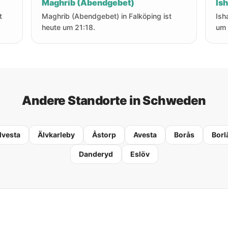
Maghrib (Abendgebet)
Is
t
Maghrib (Abendgebet) in Falköping ist
Ish
heute um 21:18.
um 
Andere Standorte in Schweden
lvesta
Älvkarleby
Åstorp
Avesta
Borås
Borl
Danderyd
Eslöv