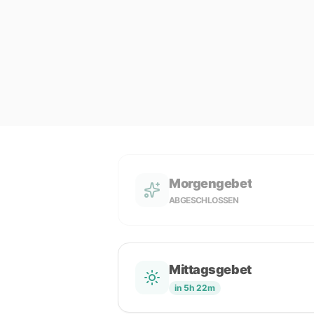
Morgengebet
ABGESCHLOSSEN
Mittagsgebet
in 5h 22m