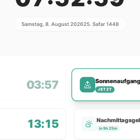
Samstag, 8. August 2026
25. Safar 1448
Sonnenaufgan
03:57
JETZT
13:15
Nachmittagsge
in 9h 25m