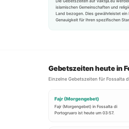
Die Gebetszeiten auf Vaktija.eu werden 
islamischen Gemeinschaften und religi
Land bezogen. Dies gewährleistet ei
Genauigkeit für Ihren spezifischen Sta
Gebetszeiten heute in F
Einzelne Gebetszeiten für Fossalta d
Fajr (Morgengebet)
Fajr (Morgengebet) in Fossalta di
Portogruaro ist heute um 03:57.