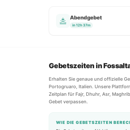
Abendgebet
in 12h 37m
Gebetszeiten in Fossalta
Erhalten Sie genaue und offizielle Ge
Portogruaro, Italien. Unsere Plattfor
Zeitplan für Fajr, Dhuhr, Asr, Maghri
Gebet verpassen.
WIE DIE GEBETSZEITEN BERE