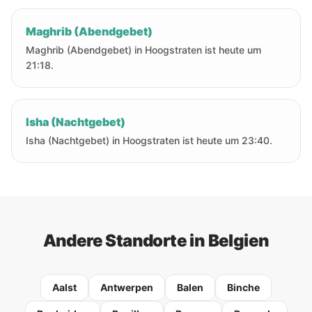
Maghrib (Abendgebet)
Maghrib (Abendgebet) in Hoogstraten ist heute um
21:18.
Isha (Nachtgebet)
Isha (Nachtgebet) in Hoogstraten ist heute um 23:40.
Andere Standorte in Belgien
Aalst
Antwerpen
Balen
Binche