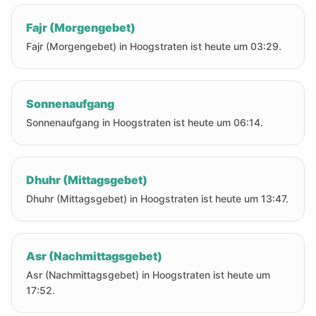
Fajr (Morgengebet)
Fajr (Morgengebet) in Hoogstraten ist heute um 03:29.
Sonnenaufgang
Sonnenaufgang in Hoogstraten ist heute um 06:14.
Dhuhr (Mittagsgebet)
Dhuhr (Mittagsgebet) in Hoogstraten ist heute um 13:47.
Asr (Nachmittagsgebet)
Asr (Nachmittagsgebet) in Hoogstraten ist heute um
17:52.