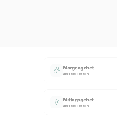
Morgengebet
ABGESCHLOSSEN
Mittagsgebet
ABGESCHLOSSEN