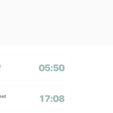
05:50
g
17:08
bet