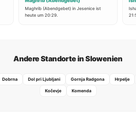
Maghrib (Abendgebet)
Is
Maghrib (Abendgebet) in Jesenice ist
Ish
heute um 20:29.
21:
Andere Standorte in Slowenien
Dobrna
Dol pri Ljubljani
Gornja Radgona
Hrpelje
Kočevje
Komenda