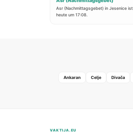
Asr (Nachmittagsgebet)
Asr (Nachmittagsgebet) in Jesenice ist
heute um 17:08.
Ankaran
Celje
Divača
VAKTIJA.EU