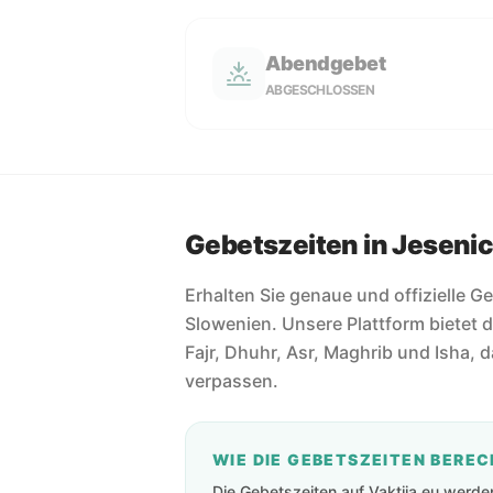
Abendgebet
ABGESCHLOSSEN
Gebetszeiten in Jeseni
Erhalten Sie genaue und offizielle G
Slowenien. Unsere Plattform bietet d
Fajr, Dhuhr, Asr, Maghrib und Isha, 
verpassen.
WIE DIE GEBETSZEITEN BERE
Die Gebetszeiten auf Vaktija.eu werden 