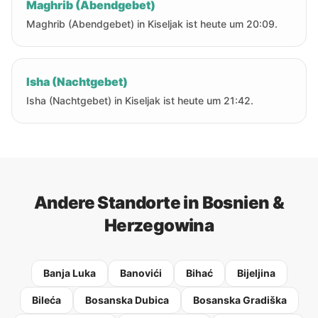
Maghrib (Abendgebet)
Maghrib (Abendgebet) in Kiseljak ist heute um 20:09.
Isha (Nachtgebet)
Isha (Nachtgebet) in Kiseljak ist heute um 21:42.
Andere Standorte in Bosnien &
Herzegowina
Banja Luka
Banovići
Bihać
Bijeljina
Bileća
Bosanska Dubica
Bosanska Gradiška