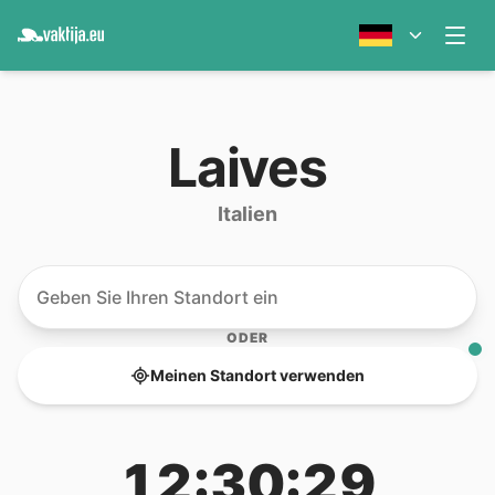
Laives
Italien
ODER
Meinen Standort verwenden
12:30:29