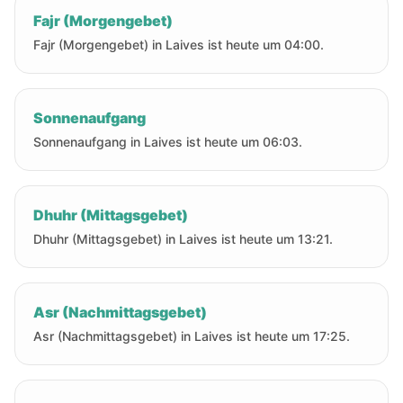
Fajr (Morgengebet)
Fajr (Morgengebet) in Laives ist heute um 04:00.
Sonnenaufgang
Sonnenaufgang in Laives ist heute um 06:03.
Dhuhr (Mittagsgebet)
Dhuhr (Mittagsgebet) in Laives ist heute um 13:21.
Asr (Nachmittagsgebet)
Asr (Nachmittagsgebet) in Laives ist heute um 17:25.