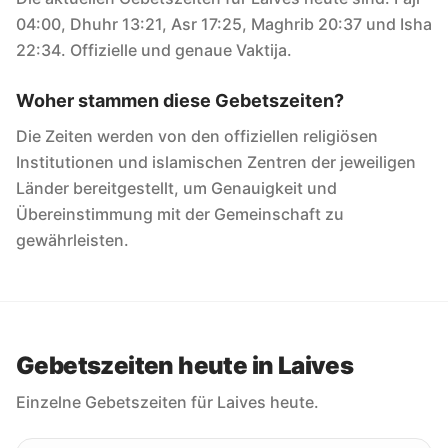
04:00, Dhuhr 13:21, Asr 17:25, Maghrib 20:37 und Isha
22:34. Offizielle und genaue Vaktija.
Woher stammen diese Gebetszeiten?
Die Zeiten werden von den offiziellen religiösen
Institutionen und islamischen Zentren der jeweiligen
Länder bereitgestellt, um Genauigkeit und
Übereinstimmung mit der Gemeinschaft zu
gewährleisten.
Gebetszeiten heute in Laives
Einzelne Gebetszeiten für Laives heute.