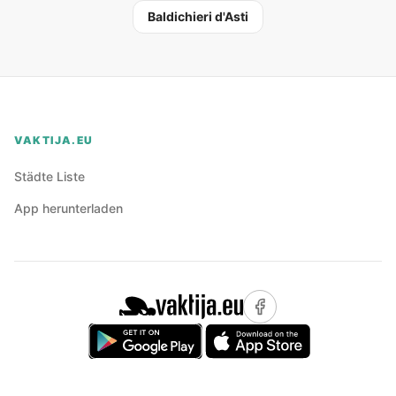
Baldichieri d'Asti
VAKTIJA.EU
Städte Liste
App herunterladen