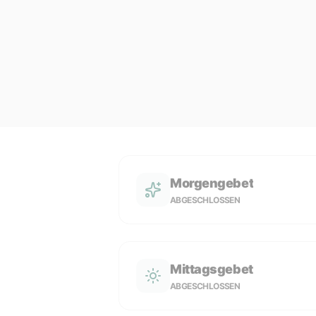
Morgengebet
ABGESCHLOSSEN
Mittagsgebet
ABGESCHLOSSEN