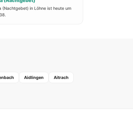
ha (Nachtgebet)
a (Nachtgebet) in Löhne ist heute um
38.
enbach
Aidlingen
Aitrach