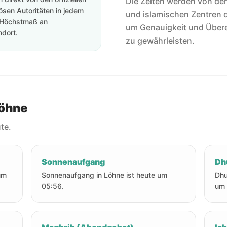
Die Zeiten werden von den 
ösen Autoritäten in jedem
und islamischen Zentren de
n Höchstmaß an
um Genauigkeit und Über
ndort.
zu gewährleisten.
Löhne
te.
Sonnenaufgang
Dh
um
Sonnenaufgang in Löhne ist heute um
Dhu
05:56.
um 