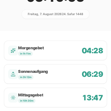
Freitag, 7. August 2026
24. Safar 1448
Morgengebet
04:28
in 1h 11m
Sonnenaufgang
06:29
in 3h 12m
Mittagsgebet
13:47
in 10h 30m