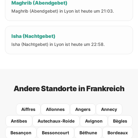
Maghrib (Abendgebet)
Maghrib (Abendgebet) in Lyon ist heute um 21:03.
Isha (Nachtgebet)
Isha (Nachtgebet) in Lyon ist heute um 22:58.
Andere Standorte in Frankreich
Aiffres
Allonnes
Angers
Annecy
Antibes
Autechaux-Roide
Avignon
Bègles
Besançon
Bessoncourt
Béthune
Bordeaux