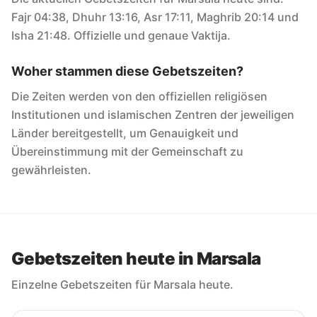
Fajr 04:38, Dhuhr 13:16, Asr 17:11, Maghrib 20:14 und
Isha 21:48. Offizielle und genaue Vaktija.
Woher stammen diese Gebetszeiten?
Die Zeiten werden von den offiziellen religiösen
Institutionen und islamischen Zentren der jeweiligen
Länder bereitgestellt, um Genauigkeit und
Übereinstimmung mit der Gemeinschaft zu
gewährleisten.
Gebetszeiten heute in Marsala
Einzelne Gebetszeiten für Marsala heute.