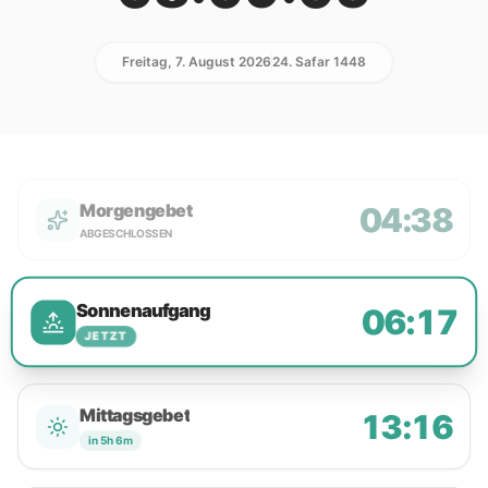
Freitag, 7. August 2026
24. Safar 1448
Morgengebet
04:38
ABGESCHLOSSEN
Sonnenaufgang
06:17
JETZT
Mittagsgebet
13:16
in 5h 6m