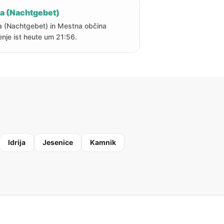
ha (Nachtgebet)
a (Nachtgebet) in Mestna občina
enje ist heute um 21:56.
Idrija
Jesenice
Kamnik