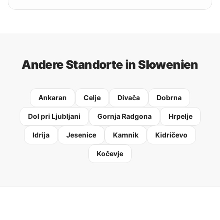
Andere Standorte in Slowenien
Ankaran
Celje
Divača
Dobrna
Dol pri Ljubljani
Gornja Radgona
Hrpelje
Idrija
Jesenice
Kamnik
Kidričevo
Kočevje