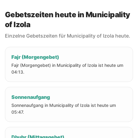
Gebetszeiten heute in Municipality
of Izola
Einzelne Gebetszeiten für Municipality of Izola heute.
Fajr (Morgengebet)
Fajr (Morgengebet) in Municipality of Izola ist heute um
04:13.
Sonnenaufgang
Sonnenaufgang in Municipality of Izola ist heute um
05:47.
Dhuhr (Mittagsgebet)