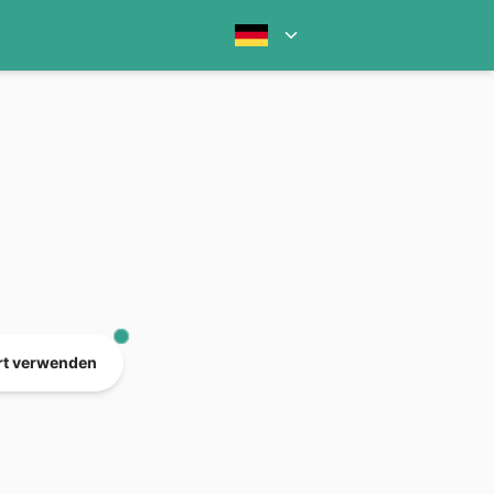
rt verwenden