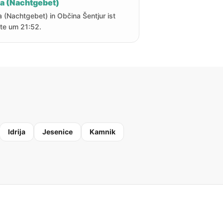
ha (Nachtgebet)
a (Nachtgebet) in Občina Šentjur ist
te um 21:52.
Idrija
Jesenice
Kamnik