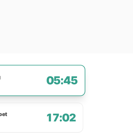
g
05:45
bet
17:02