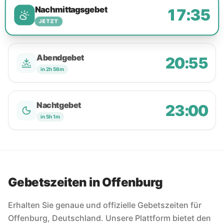
Nachmittagsgebet
17:35
JETZT
Abendgebet
20:55
in 2h 56m
Nachtgebet
23:00
in 5h 1m
Gebetszeiten in Offenburg
Erhalten Sie genaue und offizielle Gebetszeiten für
Offenburg, Deutschland. Unsere Plattform bietet den