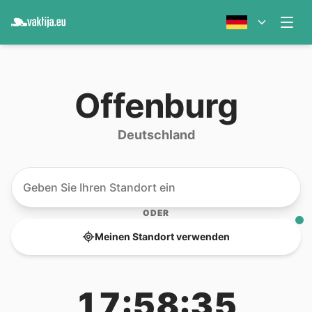
Offenburg
Deutschland
ODER
Meinen Standort verwenden
17:58:35