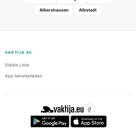
Albershausen
Albstadt
VAKTIJA.EU
Städte Liste
App herunterladen