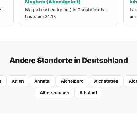
Maghrib (Abendgebet)
Is
st
Maghrib (Abendgebet) in Osnabrück ist
Ish
heute um 21:17.
um 
Andere Standorte in Deutschland
g
Ahlen
Ahnatal
Aichelberg
Aichstetten
Aid
Albershausen
Albstadt