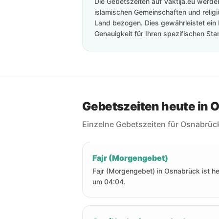
Die Gebetszeiten auf Vaktija.eu werden 
islamischen Gemeinschaften und religi
Land bezogen. Dies gewährleistet ei
Genauigkeit für Ihren spezifischen Sta
Gebetszeiten heute in 
Einzelne Gebetszeiten für Osnabrüc
Fajr (Morgengebet)
Fajr (Morgengebet) in Osnabrück ist h
um 04:04.