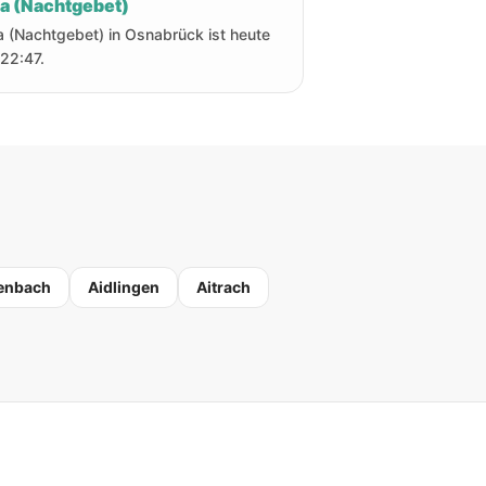
ha (Nachtgebet)
a (Nachtgebet) in Osnabrück ist heute
22:47.
enbach
Aidlingen
Aitrach