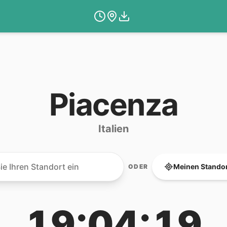
Piacenza
Italien
Meinen Stando
ODER
19:04:19