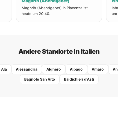
Maghrib (Abendgebet)
Is
Maghrib (Abendgebet) in Piacenza ist
Ish
heute um 20:40.
um 
Andere Standorte in Italien
Ala
Alessandria
Alghero
Alpago
Amaro
An
Bagnolo San Vito
Baldichieri d'Asti