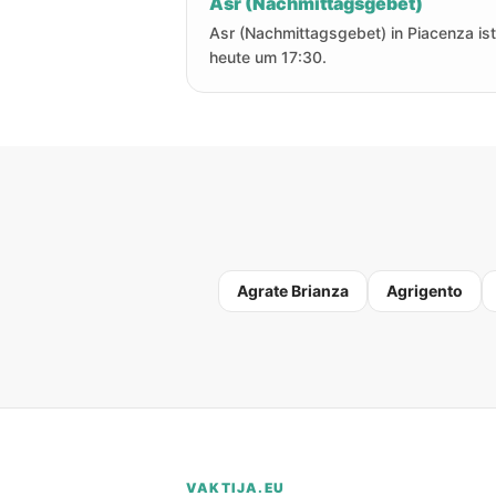
Asr (Nachmittagsgebet)
Asr (Nachmittagsgebet) in Piacenza ist
heute um 17:30.
Agrate Brianza
Agrigento
VAKTIJA.EU