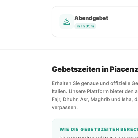
Abendgebet
in 1h 35m
Gebetszeiten in Piacen
Erhalten Sie genaue und offizielle G
Italien. Unsere Plattform bietet den a
Fajr, Dhuhr, Asr, Maghrib und Isha, 
verpassen.
WIE DIE GEBETSZEITEN BERE