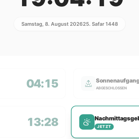
Samstag, 8. August 2026
25. Safar 1448
04:15
Sonnenaufgan
ABGESCHLOSSEN
Nachmittagsge
13:28
JETZT