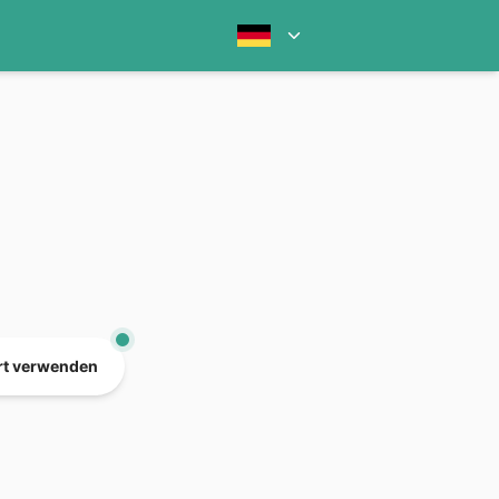
rt verwenden