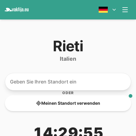
Rieti
Italien
ODER
Meinen Standort verwenden
14:29:55