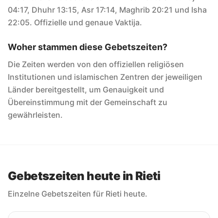
04:17, Dhuhr 13:15, Asr 17:14, Maghrib 20:21 und Isha
22:05. Offizielle und genaue Vaktija.
Woher stammen diese Gebetszeiten?
Die Zeiten werden von den offiziellen religiösen
Institutionen und islamischen Zentren der jeweiligen
Länder bereitgestellt, um Genauigkeit und
Übereinstimmung mit der Gemeinschaft zu
gewährleisten.
Gebetszeiten heute in Rieti
Einzelne Gebetszeiten für Rieti heute.