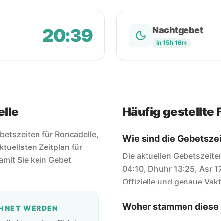
20:39
Nachtgebet
in 15h 16m
elle
Häufig gestellte 
ebetszeiten für Roncadelle,
Wie sind die Gebetszei
ktuellsten Zeitplan für
Die aktuellen Gebetszeiten
damit Sie kein Gebet
04:10, Dhuhr 13:25, Asr 1
Offizielle und genaue Vakti
Woher stammen diese 
CHNET WERDEN