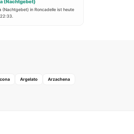
ha (Nachtgebet)
a (Nachtgebet) in Roncadelle ist heute
22:33.
cona
Argelato
Arzachena