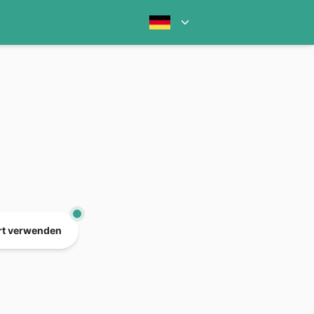
rt verwenden