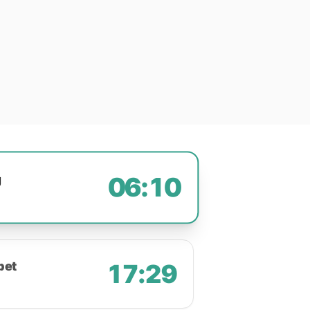
g
06:10
bet
17:29