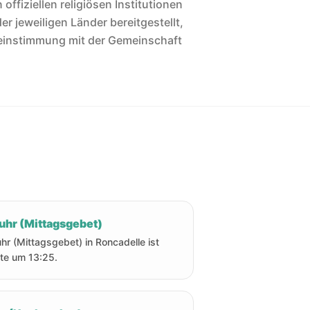
offiziellen religiösen Institutionen
r jeweiligen Länder bereitgestellt,
einstimmung mit der Gemeinschaft
uhr (Mittagsgebet)
hr (Mittagsgebet) in Roncadelle ist
te um 13:25.