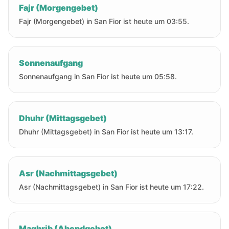
Fajr (Morgengebet)
Fajr (Morgengebet) in San Fior ist heute um 03:55.
Sonnenaufgang
Sonnenaufgang in San Fior ist heute um 05:58.
Dhuhr (Mittagsgebet)
Dhuhr (Mittagsgebet) in San Fior ist heute um 13:17.
Asr (Nachmittagsgebet)
Asr (Nachmittagsgebet) in San Fior ist heute um 17:22.
Maghrib (Abendgebet)