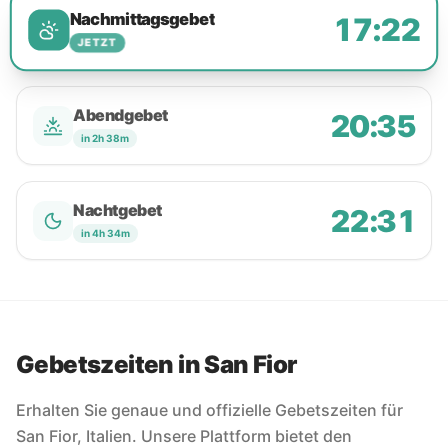
Nachmittagsgebet
17:22
JETZT
Abendgebet
20:35
in 2h 38m
Nachtgebet
22:31
in 4h 34m
Gebetszeiten in San Fior
Erhalten Sie genaue und offizielle Gebetszeiten für
San Fior, Italien. Unsere Plattform bietet den