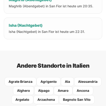
Maghrib (Abendgebet) in San Fior ist heute um 20:35.
Isha (Nachtgebet)
Isha (Nachtgebet) in San Fior ist heute um 22:31.
Andere Standorte in Italien
Agrate Brianza
Agrigento
Ala
Alessandria
Alghero
Alpago
Amaro
Ancona
Argelato
Arzachena
Bagnolo San Vito