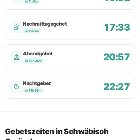
in 7h 0m
Nachmittagsgebet
17:33
in 11h 1m
Abendgebet
20:57
in 14h 25m
Nachtgebet
22:27
in 15h 55m
Gebetszeiten in Schwäbisch