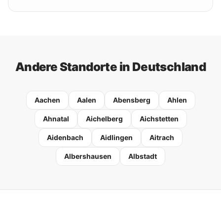
Andere Standorte in Deutschland
Aachen
Aalen
Abensberg
Ahlen
Ahnatal
Aichelberg
Aichstetten
Aidenbach
Aidlingen
Aitrach
Albershausen
Albstadt