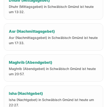
Dhuhr (Mittagsgebet)
Dhuhr (Mittagsgebet) in Schwäbisch Gmünd ist heute
um 13:32.
Asr (Nachmittagsgebet)
Asr (Nachmittagsgebet) in Schwäbisch Gmünd ist heute
um 17:33.
Maghrib (Abendgebet)
Maghrib (Abendgebet) in Schwäbisch Gmünd ist heute
um 20:57.
Isha (Nachtgebet)
Isha (Nachtgebet) in Schwäbisch Gmünd ist heute um
22:27.