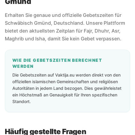
Gmünd
Erhalten Sie genaue und offizielle Gebetszeiten für
Schwäbisch Gmünd, Deutschland. Unsere Plattform
bietet den aktuellsten Zeitplan für Fajr, Dhuhr, Asr,
Maghrib und Isha, damit Sie kein Gebet verpassen.
WIE DIE GEBETSZEITEN BERECHNET
WERDEN
Die Gebetszeiten auf Vaktija.eu werden direkt von den
offiziellen islamischen Gemeinschaften und religiösen
Autoritäten in jedem Land bezogen. Dies gewährleistet
ein Höchstmaß an Genauigkeit für Ihren spezifischen
Standort.
Häufig gestellte Fragen