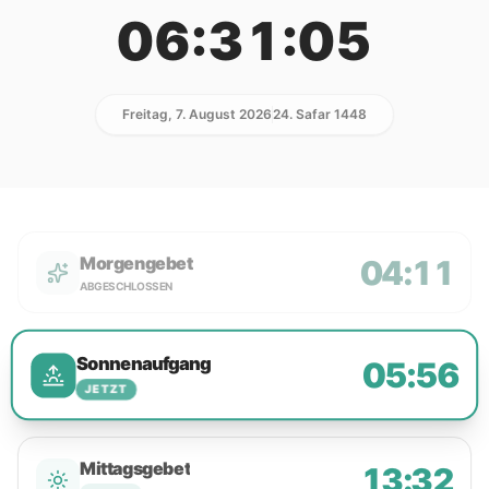
06:31:05
Freitag, 7. August 2026
24. Safar 1448
Morgengebet
04:11
ABGESCHLOSSEN
Sonnenaufgang
05:56
JETZT
Mittagsgebet
13:32