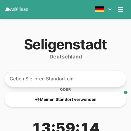
Seligenstadt
Deutschland
ODER
Meinen Standort verwenden
13:59:14