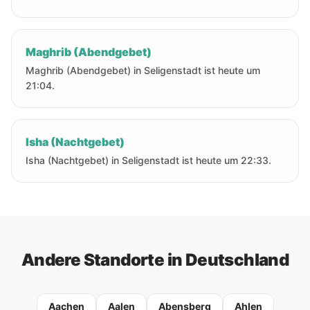
Maghrib (Abendgebet)
Maghrib (Abendgebet) in Seligenstadt ist heute um
21:04.
Isha (Nachtgebet)
Isha (Nachtgebet) in Seligenstadt ist heute um 22:33.
Andere Standorte in Deutschland
Aachen
Aalen
Abensberg
Ahlen