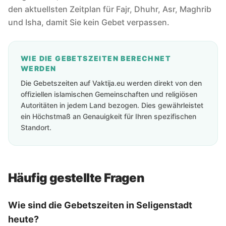
den aktuellsten Zeitplan für Fajr, Dhuhr, Asr, Maghrib
und Isha, damit Sie kein Gebet verpassen.
WIE DIE GEBETSZEITEN BERECHNET
WERDEN
Die Gebetszeiten auf Vaktija.eu werden direkt von den
offiziellen islamischen Gemeinschaften und religiösen
Autoritäten in jedem Land bezogen. Dies gewährleistet
ein Höchstmaß an Genauigkeit für Ihren spezifischen
Standort.
Häufig gestellte Fragen
Wie sind die Gebetszeiten in Seligenstadt
heute?