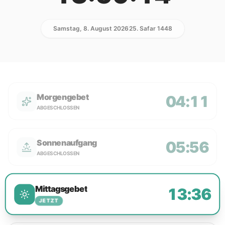
Samstag, 8. August 2026
25. Safar 1448
Morgengebet
04:11
ABGESCHLOSSEN
Sonnenaufgang
05:56
ABGESCHLOSSEN
Mittagsgebet
13:36
JETZT