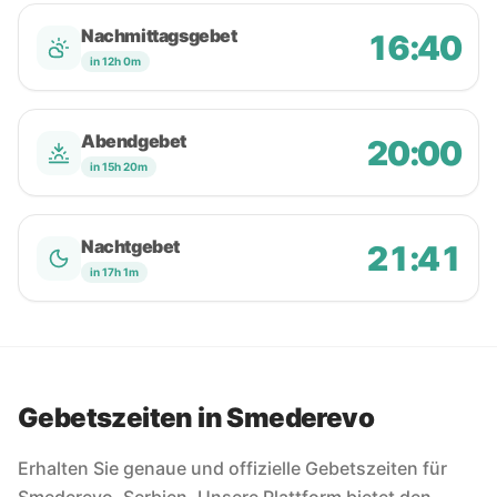
Nachmittagsgebet
16:40
in 12h 0m
Abendgebet
20:00
in 15h 20m
Nachtgebet
21:41
in 17h 1m
Gebetszeiten in Smederevo
Erhalten Sie genaue und offizielle Gebetszeiten für