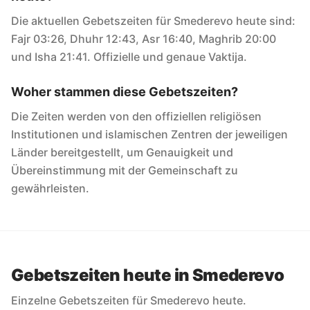
Die aktuellen Gebetszeiten für Smederevo heute sind:
Fajr 03:26, Dhuhr 12:43, Asr 16:40, Maghrib 20:00
und Isha 21:41. Offizielle und genaue Vaktija.
Woher stammen diese Gebetszeiten?
Die Zeiten werden von den offiziellen religiösen
Institutionen und islamischen Zentren der jeweiligen
Länder bereitgestellt, um Genauigkeit und
Übereinstimmung mit der Gemeinschaft zu
gewährleisten.
Gebetszeiten heute in Smederevo
Einzelne Gebetszeiten für Smederevo heute.