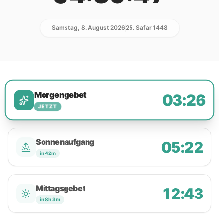
Samstag, 8. August 2026
25. Safar 1448
Morgengebet
03:26
JETZT
Sonnenaufgang
05:22
in 42m
Mittagsgebet
12:43
in 8h 3m