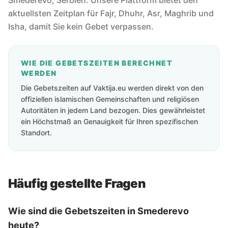
Smederevo, Serbien. Unsere Plattform bietet den
aktuellsten Zeitplan für Fajr, Dhuhr, Asr, Maghrib und
Isha, damit Sie kein Gebet verpassen.
WIE DIE GEBETSZEITEN BERECHNET
WERDEN
Die Gebetszeiten auf Vaktija.eu werden direkt von den
offiziellen islamischen Gemeinschaften und religiösen
Autoritäten in jedem Land bezogen. Dies gewährleistet
ein Höchstmaß an Genauigkeit für Ihren spezifischen
Standort.
Häufig gestellte Fragen
Wie sind die Gebetszeiten in Smederevo
heute?