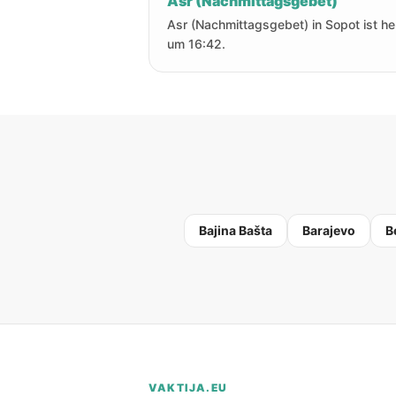
Asr (Nachmittagsgebet)
Asr (Nachmittagsgebet) in Sopot ist he
um 16:42.
Bajina Bašta
Barajevo
B
VAKTIJA.EU