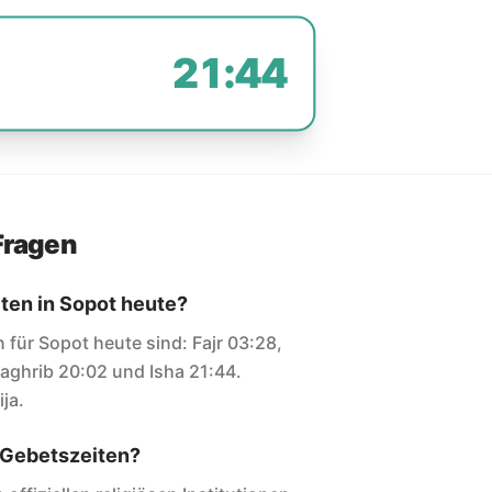
21:44
Fragen
ten in Sopot heute?
 für Sopot heute sind: Fajr 03:28,
aghrib 20:02 und Isha 21:44.
ja.
Gebetszeiten?