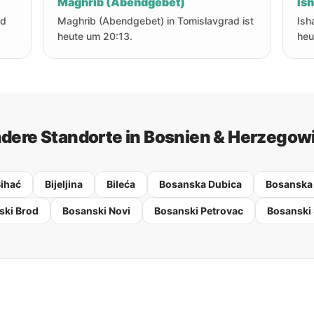
Maghrib (Abendgebet)
Is
ad
Maghrib (Abendgebet) in Tomislavgrad ist
Ish
heute um 20:13.
heu
dere Standorte in Bosnien & Herzegow
ihać
Bijeljina
Bileća
Bosanska Dubica
Bosanska
ski Brod
Bosanski Novi
Bosanski Petrovac
Bosanski