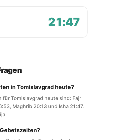
21:47
Fragen
iten in Tomislavgrad heute?
 für Tomislavgrad heute sind: Fajr
6:53, Maghrib 20:13 und Isha 21:47.
ja.
Gebetszeiten?