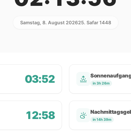
Samstag, 8. August 2026
25. Safar 1448
03:52
Sonnenaufgan
in 3h 26m
12:58
Nachmittagsge
in 14h 39m