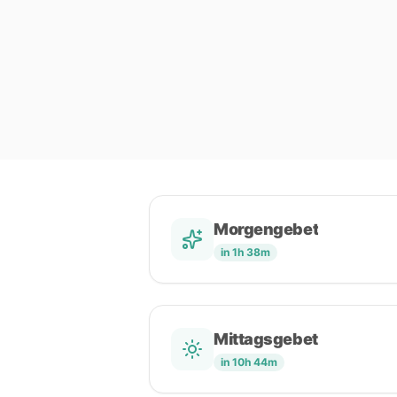
Morgengebet
in 1h 38m
Mittagsgebet
in 10h 44m