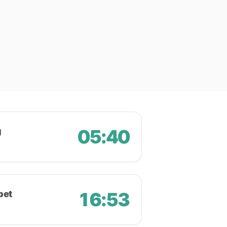
g
05:40
bet
16:53