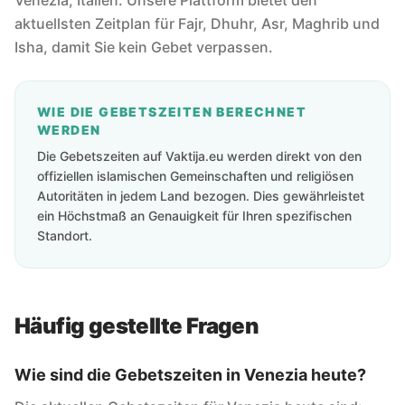
Venezia, Italien. Unsere Plattform bietet den
aktuellsten Zeitplan für Fajr, Dhuhr, Asr, Maghrib und
Isha, damit Sie kein Gebet verpassen.
WIE DIE GEBETSZEITEN BERECHNET
WERDEN
Die Gebetszeiten auf Vaktija.eu werden direkt von den
offiziellen islamischen Gemeinschaften und religiösen
Autoritäten in jedem Land bezogen. Dies gewährleistet
ein Höchstmaß an Genauigkeit für Ihren spezifischen
Standort.
Häufig gestellte Fragen
Wie sind die Gebetszeiten in Venezia heute?