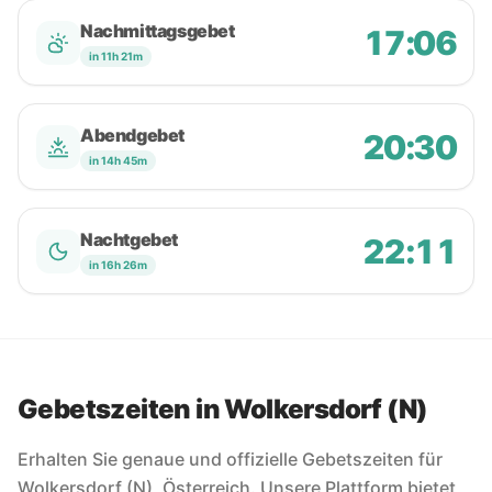
Nachmittagsgebet
17:06
in 11h 21m
Abendgebet
20:30
in 14h 45m
Nachtgebet
22:11
in 16h 26m
Gebetszeiten in Wolkersdorf (N)
Erhalten Sie genaue und offizielle Gebetszeiten für
Wolkersdorf (N), Österreich. Unsere Plattform bietet