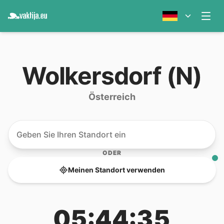
Wolkersdorf (N)
Österreich
ODER
Meinen Standort verwenden
05:44:35