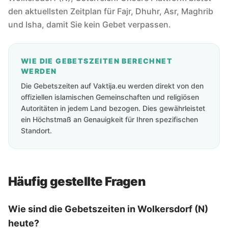
den aktuellsten Zeitplan für Fajr, Dhuhr, Asr, Maghrib
und Isha, damit Sie kein Gebet verpassen.
WIE DIE GEBETSZEITEN BERECHNET
WERDEN
Die Gebetszeiten auf Vaktija.eu werden direkt von den
offiziellen islamischen Gemeinschaften und religiösen
Autoritäten in jedem Land bezogen. Dies gewährleistet
ein Höchstmaß an Genauigkeit für Ihren spezifischen
Standort.
Häufig gestellte Fragen
Wie sind die Gebetszeiten in Wolkersdorf (N)
heute?