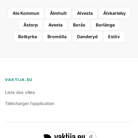
Ale Kommun
Älmhult
Alvesta
Älvkarleby
Åstorp
Avesta
Borås
Borlänge
Botkyrka
Bromölla
Danderyd
Eslöv
VAKTIJA.EU
Liste des villes
Télécharger l'application