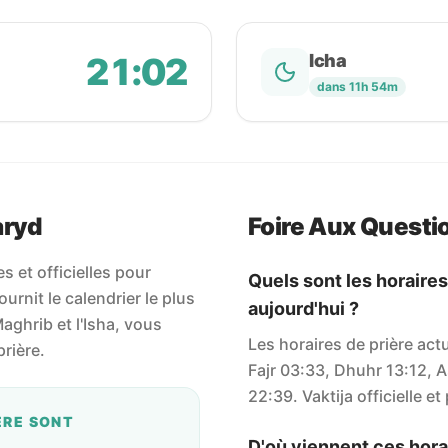
21:02
Icha
dans 11h 54m
aryd
Foire Aux Questi
 et officielles pour
Quels sont les horaires
rnit le calendrier le plus
aujourd'hui ?
 Maghrib et l'Isha, vous
Les horaires de prière act
rière.
Fajr 03:33, Dhuhr 13:12, A
22:39. Vaktija officielle et
ÈRE SONT
D'où viennent ces horai