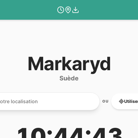
Markaryd
Suède
Utilis
OU
10:44:43