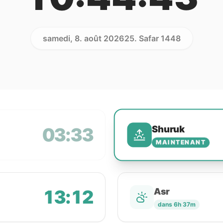
samedi, 8. août 2026
25. Safar 1448
Shuruk
03:33
MAINTENANT
13:12
Asr
dans 6h 37m