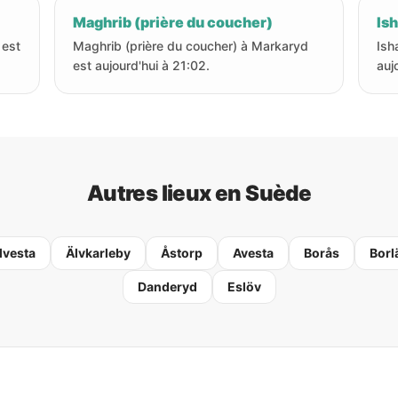
Maghrib (prière du coucher)
Ish
 est
Maghrib (prière du coucher) à Markaryd
Ish
est aujourd'hui à 21:02.
auj
Autres lieux en Suède
lvesta
Älvkarleby
Åstorp
Avesta
Borås
Borl
Danderyd
Eslöv