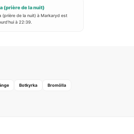
a (prière de la nuit)
a (prière de la nuit) à Markaryd est
ourd'hui à 22:39.
änge
Botkyrka
Bromölla