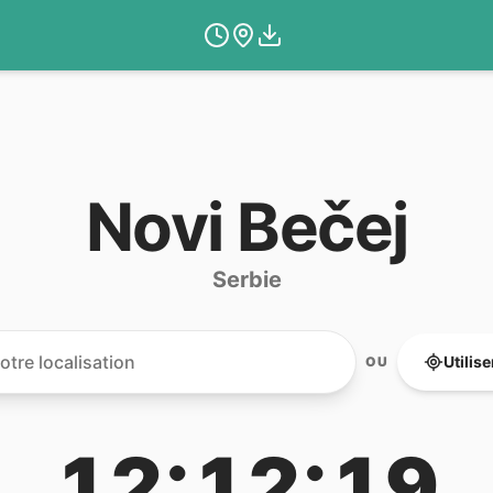
Novi Bečej
Serbie
Utilis
OU
12:12:19