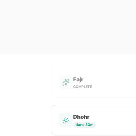
Fajr
COMPLÉTÉ
Dhohr
dans 33m