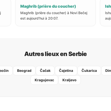
Maghrib (prière du coucher)
Ish
j
Maghrib (prière du coucher) à Novi Bečej
Ish
est aujourd'hui à 20:07.
auj
Autres lieux en Serbie
eočin
Beograd
Čačak
Čajetina
Čukarica
Dim
Kragujevac
Kraljevo