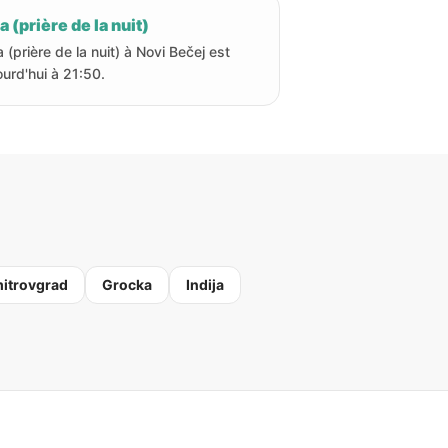
a (prière de la nuit)
a (prière de la nuit) à Novi Bečej est
ourd'hui à 21:50.
itrovgrad
Grocka
Indija