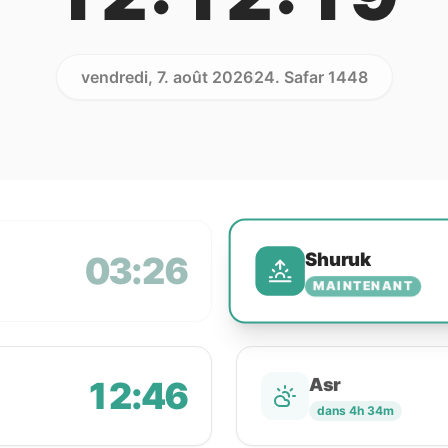
vendredi, 7. août 2026
24. Safar 1448
Shuruk
03:26
MAINTENANT
12:46
Asr
dans 4h 34m