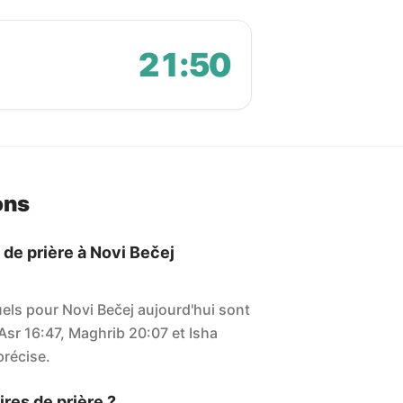
21:50
ons
 de prière à Novi Bečej
uels pour Novi Bečej aujourd'hui sont
 Asr 16:47, Maghrib 20:07 et Isha
 précise.
res de prière ?