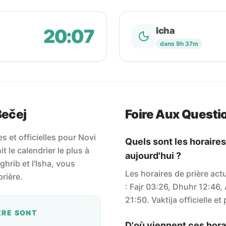
20:07
Icha
dans 9h 37m
Bečej
Foire Aux Questi
s et officielles pour Novi
Quels sont les horaires
t le calendrier le plus à
aujourd'hui ?
aghrib et l'Isha, vous
Les horaires de prière act
rière.
: Fajr 03:26, Dhuhr 12:46,
21:50. Vaktija officielle et
ÈRE SONT
D'où viennent ces horai