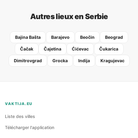
Autres lieux en Serbie
Bajina Bašta
Barajevo
Beočin
Beograd
Čačak
Čajetina
Ćićevac
Čukarica
Dimitrovgrad
Grocka
Indija
Kragujevac
VAKTIJA.EU
Liste des villes
Télécharger l'application