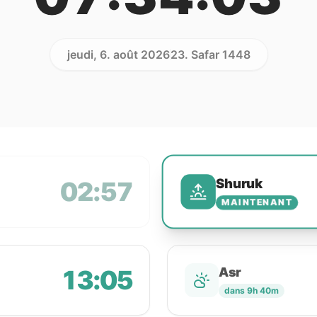
jeudi, 6. août 2026
23. Safar 1448
Shuruk
02:57
MAINTENANT
13:05
Asr
dans 9h 40m