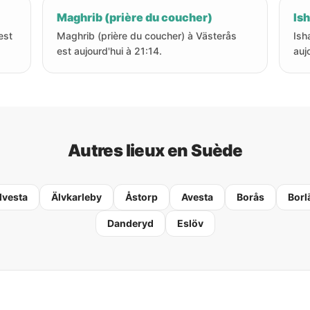
Maghrib (prière du coucher)
Ish
est
Maghrib (prière du coucher) à Västerås
Ish
est aujourd'hui à 21:14.
auj
Autres lieux en Suède
lvesta
Älvkarleby
Åstorp
Avesta
Borås
Borl
Danderyd
Eslöv