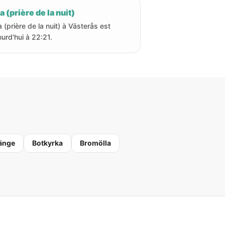
a (prière de la nuit)
a (prière de la nuit) à Västerås est
ourd'hui à 22:21.
änge
Botkyrka
Bromölla