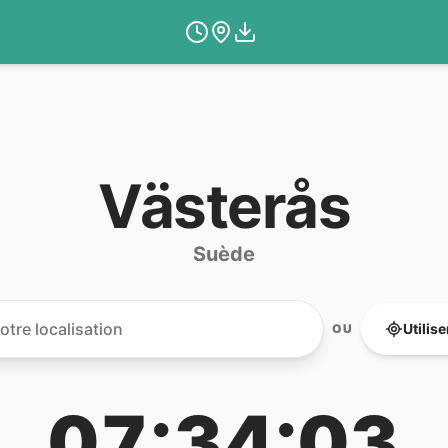
Västerås
Suède
Utilis
OU
07:34:03