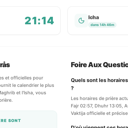
21:14
Icha
dans 14h 46m
rås
Foire Aux Questi
 et officielles pour
Quels sont les horaires
rnit le calendrier le plus
?
 Maghrib et l'Isha, vous
Les horaires de prière act
rière.
Fajr 02:57, Dhuhr 13:05, A
Vaktija officielle et précise
ÈRE SONT
D'où viennent ces horai