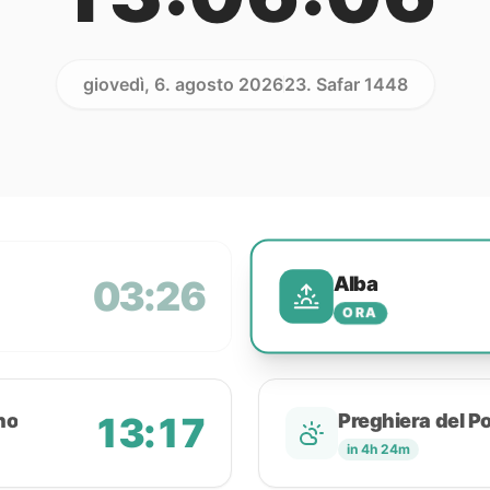
giovedì, 6. agosto 2026
23. Safar 1448
Alba
03:26
ORA
no
13:17
Preghiera del P
in 4h 24m