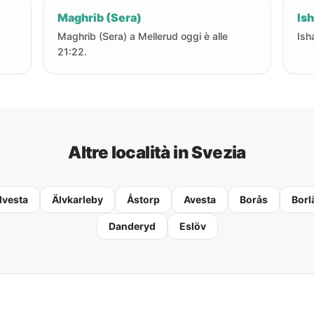
Maghrib (Sera)
Ish
Maghrib (Sera) a Mellerud oggi è alle
Ish
21:22.
Altre località in Svezia
lvesta
Älvkarleby
Åstorp
Avesta
Borås
Borl
Danderyd
Eslöv