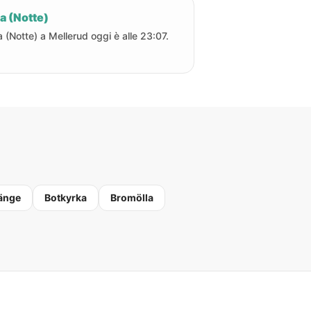
a (Notte)
a (Notte) a Mellerud oggi è alle 23:07.
änge
Botkyrka
Bromölla