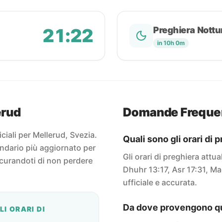
21:22
Preghiera Nottu
in 10h 0m
erud
Domande Freque
iciali per Mellerud, Svezia.
Quali sono gli orari di 
endario più aggiornato per
Gli orari di preghiera attu
icurandoti di non perdere
Dhuhr 13:17, Asr 17:31, Ma
ufficiale e accurata.
Da dove provengono que
I ORARI DI