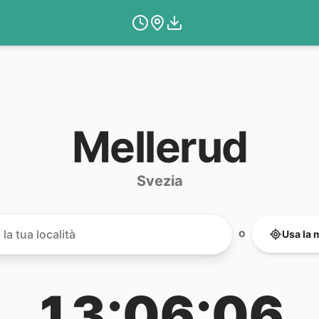
Mellerud
Svezia
Usa la 
O
13:06:06