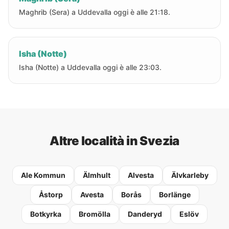
Maghrib (Sera) a Uddevalla oggi è alle 21:18.
Isha (Notte)
Isha (Notte) a Uddevalla oggi è alle 23:03.
Altre località in Svezia
Ale Kommun
Älmhult
Alvesta
Älvkarleby
Åstorp
Avesta
Borås
Borlänge
Botkyrka
Bromölla
Danderyd
Eslöv