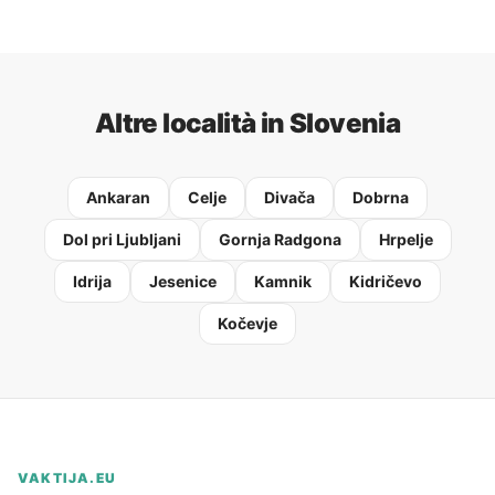
Altre località in Slovenia
Ankaran
Celje
Divača
Dobrna
Dol pri Ljubljani
Gornja Radgona
Hrpelje
Idrija
Jesenice
Kamnik
Kidričevo
Kočevje
VAKTIJA.EU