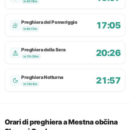
in 4h 19m
Preghiera del Pomeriggio
17:05
in 8h 17m
Preghiera della Sera
20:26
in 11h 38m
Preghiera Notturna
21:57
in 13h 9m
Orari di preghiera a Mestna občina