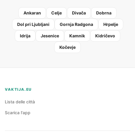
Ankaran
Celje
Divača
Dobrna
Dol pri Ljubljani
Gornja Radgona
Hrpelje
Idrija
Jesenice
Kamnik
Kidričevo
Kočevje
VAKTIJA.EU
Lista delle città
Scarica l'app