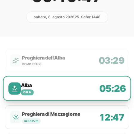
sabato, 8. agosto 2026
25. Safar 1448
Preghiera dell'Alba
03:29
COMPLETATO
Alba
05:26
ORA
Preghiera di Mezzogiorno
12:47
in 6h 27m