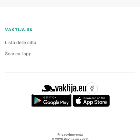
VAKTIJA.EU
Lista delle città
Scarica l'app
Privacy
Impronta
©
2026
Vaktija.eu • v
7.0