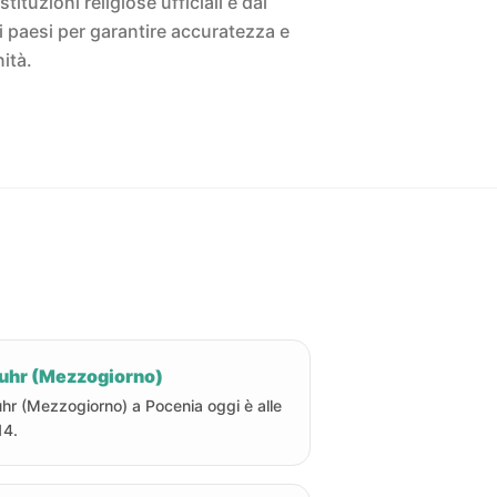
istituzioni religiose ufficiali e dai
ivi paesi per garantire accuratezza e
ità.
uhr (Mezzogiorno)
hr (Mezzogiorno) a Pocenia oggi è alle
14.