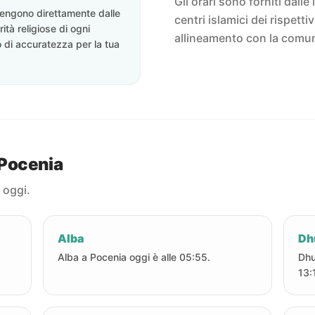
Gli orari sono forniti dalle 
ovengono direttamente dalle
centri islamici dei rispett
rità religiose di ogni
allineamento con la comun
o di accuratezza per la tua
 Pocenia
 oggi.
Alba
Dh
Alba a Pocenia oggi è alle 05:55.
Dhu
13: