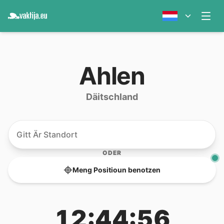
Ahlen
Däitschland
ODER
Meng Positioun benotzen
12:44:56