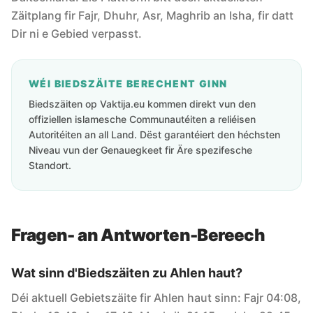
Zäitplang fir Fajr, Dhuhr, Asr, Maghrib an Isha, fir datt
Dir ni e Gebied verpasst.
WÉI BIEDSZÄITE BERECHENT GINN
Biedszäiten op Vaktija.eu kommen direkt vun den
offiziellen islamesche Communautéiten a reliéisen
Autoritéiten an all Land. Dëst garantéiert den héchsten
Niveau vun der Genauegkeet fir Äre spezifesche
Standort.
Fragen- an Antworten-Bereech
Wat sinn d'Biedszäiten zu Ahlen haut?
Déi aktuell Gebietszäite fir Ahlen haut sinn: Fajr 04:08,