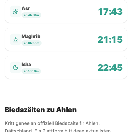
Asr
17:43
an 4h 58m
Maghrib
21:15
an 8h 30m
Isha
22:45
an 10h 0m
Biedszäiten zu Ahlen
Kritt genee an offiziell Biedszäite fir Ahlen,
Däitschland. Eis Plattform bitt deen aktuellsten