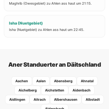
Maghrib (Owesgebiet) zu Ahlen ass haut um 21:15.
Isha (Nuetgebiet)
Isha (Nuetgebiet) zu Ahlen ass haut um 22:45.
Aner Standuerter an Däitschland
Aachen
Aalen
Abensberg
Ahnatal
Aichelberg
Aichstetten
Aidenbach
Aidlingen
Aitrach
Albershausen
Albstadt
Aldersbach