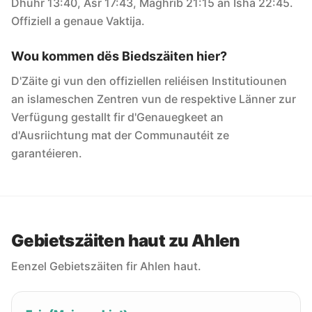
Dhuhr 13:40, Asr 17:43, Maghrib 21:15 an Isha 22:45.
Offiziell a genaue Vaktija.
Wou kommen dës Biedszäiten hier?
D'Zäite gi vun den offiziellen reliéisen Institutiounen
an islameschen Zentren vun de respektive Länner zur
Verfügung gestallt fir d'Genauegkeet an
d'Ausriichtung mat der Communautéit ze
garantéieren.
Gebietszäiten haut zu Ahlen
Eenzel Gebietszäiten fir Ahlen haut.