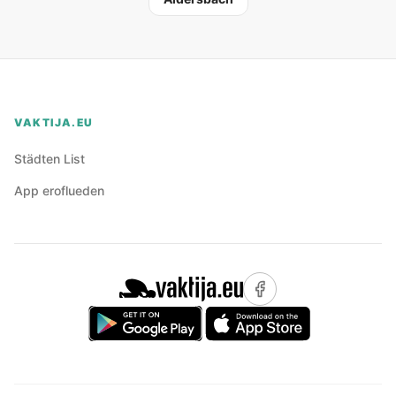
VAKTIJA.EU
Städten List
App eroflueden