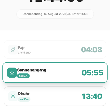
Donneschdeg, 6. August 2026
23. Safar 1448
Fajr
04:08
ZAVRŠENO
Sonnenopgang
05:55
SADA
Dhuhr
13:40
an 55m