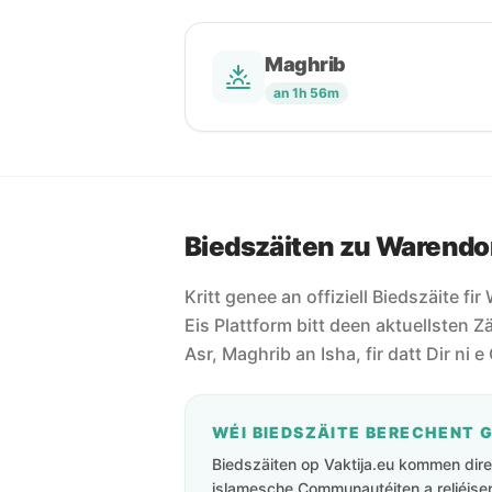
Maghrib
an 1h 56m
Biedszäiten zu Warendo
Kritt genee an offiziell Biedszäite fi
Eis Plattform bitt deen aktuellsten Zä
Asr, Maghrib an Isha, fir datt Dir ni 
WÉI BIEDSZÄITE BERECHENT 
Biedszäiten op Vaktija.eu kommen direk
islamesche Communautéiten a reliéisen 