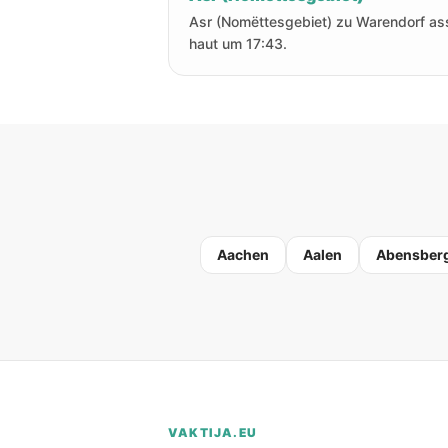
Asr (Nomëttesgebiet) zu Warendorf as
haut um 17:43.
Aachen
Aalen
Abensber
VAKTIJA.EU