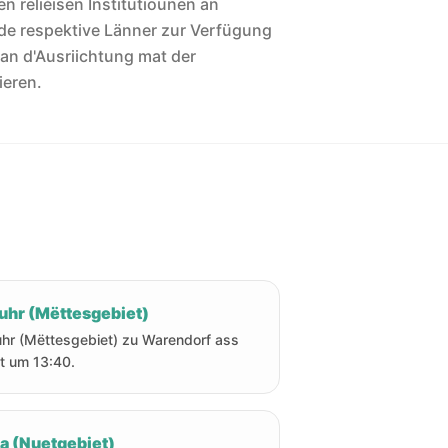
len reliéisen Institutiounen an
de respektive Länner zur Verfügung
 an d'Ausriichtung mat der
ieren.
uhr (Mëttesgebiet)
hr (Mëttesgebiet) zu Warendorf ass
t um 13:40.
ha (Nuetgebiet)