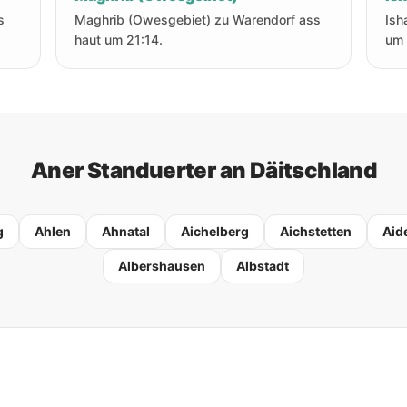
s
Maghrib (Owesgebiet) zu Warendorf ass
Ish
haut um 21:14.
um 
Aner Standuerter an Däitschland
g
Ahlen
Ahnatal
Aichelberg
Aichstetten
Aid
Albershausen
Albstadt