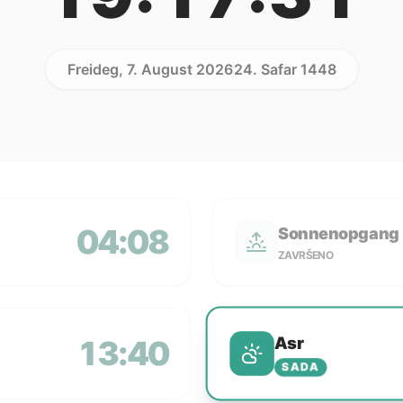
Freideg, 7. August 2026
24. Safar 1448
04:08
Sonnenopgang
ZAVRŠENO
Asr
13:40
SADA