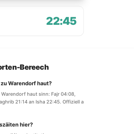
22:45
orten-Bereech
n zu Warendorf haut?
ir Warendorf haut sinn: Fajr 04:08,
ghrib 21:14 an Isha 22:45. Offiziell a
zäiten hier?