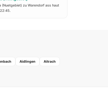
a (Nuetgebiet) zu Warendorf ass haut
22:45.
enbach
Aidlingen
Aitrach