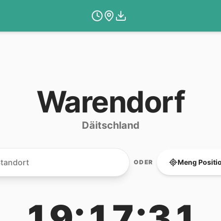
Warendorf
Däitschland
Meng Positi
ODER
19:17:31