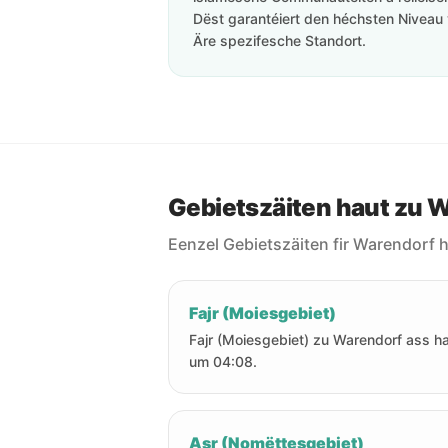
Dëst garantéiert den héchsten Niveau 
Äre spezifesche Standort.
Gebietszäiten haut zu 
Eenzel Gebietszäiten fir Warendorf h
Fajr (Moiesgebiet)
Fajr (Moiesgebiet) zu Warendorf ass h
um 04:08.
Asr (Nomëttesgebiet)