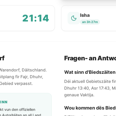
21:14
Isha
an 3h 27m
rf
Fragen- an Antw
r Warendorf, Däitschland.
Wat sinn d'Biedszäite
itplang fir Fajr, Dhuhr,
Déi aktuell Gebietszäite f
e Gebied verpasst.
Dhuhr 13:40, Asr 17:43, Ma
genaue Vaktija.
GINN
Wou kommen dës Bieds
t vun den offiziellen
Autoritéiten an all Land.