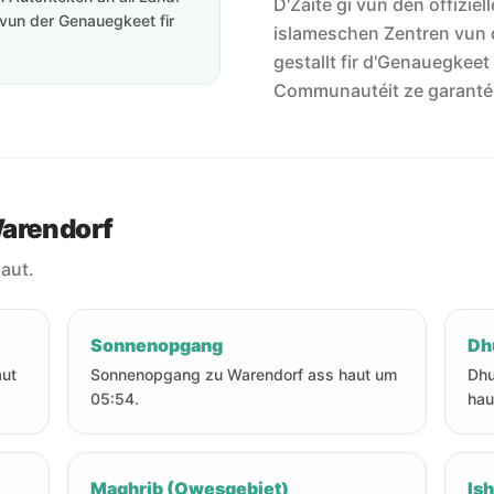
D'Zäite gi vun den offiziel
vun der Genauegkeet fir
islameschen Zentren vun 
gestallt fir d'Genauegkeet
Communautéit ze garanté
Warendorf
aut.
Sonnenopgang
Dh
aut
Sonnenopgang zu Warendorf ass haut um
Dhu
05:54.
hau
Maghrib (Owesgebiet)
Is