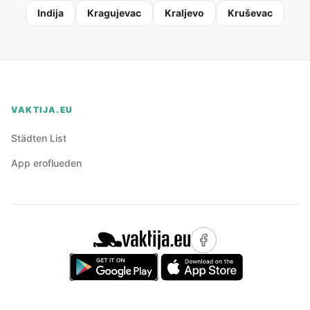
Indija
Kragujevac
Kraljevo
Kruševac
VAKTIJA.EU
Städten List
App eroflueden