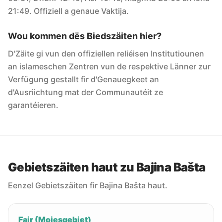
21:49. Offiziell a genaue Vaktija.
Wou kommen dës Biedszäiten hier?
D'Zäite gi vun den offiziellen reliéisen Institutiounen
an islameschen Zentren vun de respektive Länner zur
Verfügung gestallt fir d'Genauegkeet an
d'Ausriichtung mat der Communautéit ze
garantéieren.
Gebietszäiten haut zu Bajina Bašta
Eenzel Gebietszäiten fir Bajina Bašta haut.
Fajr (Moiesgebiet)