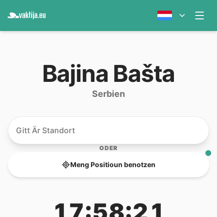
Bajina Bašta
Serbien
ODER
Meng Positioun benotzen
17:58:21