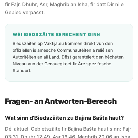
fir Fajr, Dhuhr, Asr, Maghrib an Isha, fir datt Dir ni e
Gebied verpasst.
WÉI BIEDSZÄITE BERECHENT GINN
Biedszäiten op Vaktija.eu kommen direkt vun den
offiziellen islamesche Communautéiten a reliéisen
Autoritéiten an all Land. Dëst garantéiert den héchsten
Niveau vun der Genauegkeet fir Äre spezifesche
Standort.
Fragen- an Antworten-Bereech
Wat sinn d'Biedszäiten zu Bajina Bašta haut?
Déi aktuell Gebietszäite fir Bajina Bašta haut sinn: Fajr
03:31, Dhuhr 12:49, Asr 16:46, Maghrib 20:06 an Isha