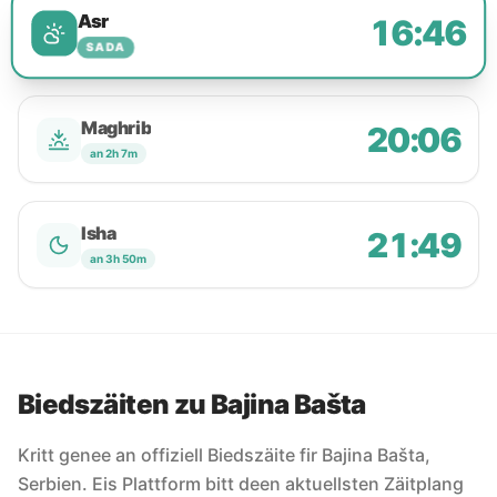
Asr
16:46
SADA
Maghrib
20:06
an 2h 7m
Isha
21:49
an 3h 50m
Biedszäiten zu Bajina Bašta
Kritt genee an offiziell Biedszäite fir Bajina Bašta,
Serbien. Eis Plattform bitt deen aktuellsten Zäitplang