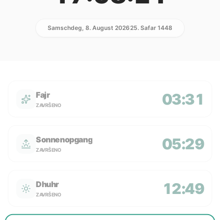
Samschdeg, 8. August 2026
25. Safar 1448
Fajr
03:31
ZAVRŠENO
Sonnenopgang
05:29
ZAVRŠENO
Dhuhr
12:49
ZAVRŠENO