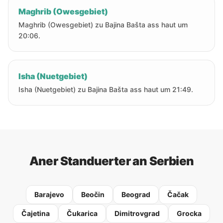
Maghrib (Owesgebiet)
Maghrib (Owesgebiet) zu Bajina Bašta ass haut um
20:06.
Isha (Nuetgebiet)
Isha (Nuetgebiet) zu Bajina Bašta ass haut um 21:49.
Aner Standuerter an Serbien
Barajevo
Beočin
Beograd
Čačak
Čajetina
Čukarica
Dimitrovgrad
Grocka