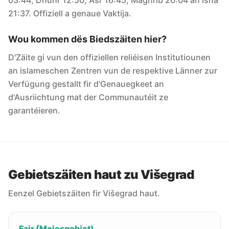
03:44, Dhuhr 12:50, Asr 16:45, Maghrib 20:04 an Isha
21:37. Offiziell a genaue Vaktija.
Wou kommen dës Biedszäiten hier?
D'Zäite gi vun den offiziellen reliéisen Institutiounen
an islameschen Zentren vun de respektive Länner zur
Verfügung gestallt fir d'Genauegkeet an
d'Ausriichtung mat der Communautéit ze
garantéieren.
Gebietszäiten haut zu Višegrad
Eenzel Gebietszäiten fir Višegrad haut.
Fajr (Moiesgebiet)