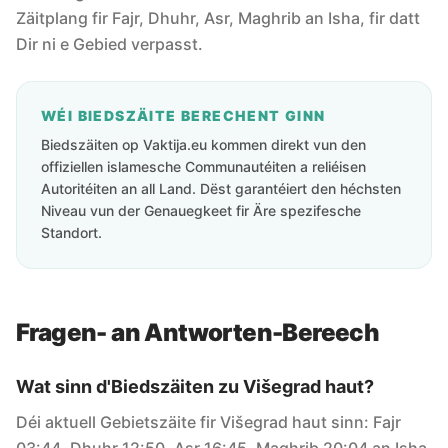
Zäitplang fir Fajr, Dhuhr, Asr, Maghrib an Isha, fir datt
Dir ni e Gebied verpasst.
WÉI BIEDSZÄITE BERECHENT GINN
Biedszäiten op Vaktija.eu kommen direkt vun den
offiziellen islamesche Communautéiten a reliéisen
Autoritéiten an all Land. Dëst garantéiert den héchsten
Niveau vun der Genauegkeet fir Äre spezifesche
Standort.
Fragen- an Antworten-Bereech
Wat sinn d'Biedszäiten zu Višegrad haut?
Déi aktuell Gebietszäite fir Višegrad haut sinn: Fajr