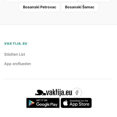
Bosanski Petrovac
Bosanski Šamac
VAKTIJA.EU
Städten List
App eroflueden