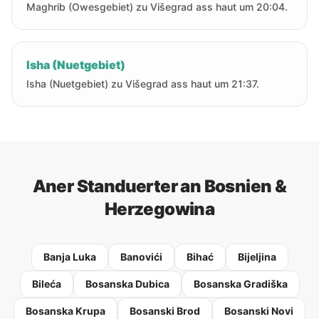
Maghrib (Owesgebiet) zu Višegrad ass haut um 20:04.
Isha (Nuetgebiet)
Isha (Nuetgebiet) zu Višegrad ass haut um 21:37.
Aner Standuerter an Bosnien &
Herzegowina
Banja Luka
Banovići
Bihać
Bijeljina
Bileća
Bosanska Dubica
Bosanska Gradiška
Bosanska Krupa
Bosanski Brod
Bosanski Novi