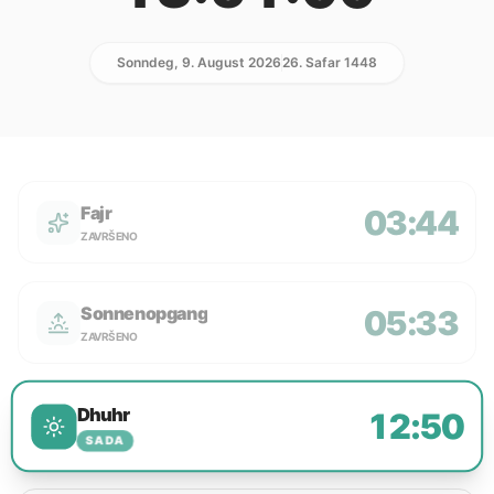
Sonndeg, 9. August 2026
26. Safar 1448
Fajr
03:44
ZAVRŠENO
Sonnenopgang
05:33
ZAVRŠENO
Dhuhr
12:50
SADA