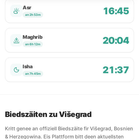
Asr
16:45
an 2h 53m
Maghrib
20:04
an 6h 12m
Isha
21:37
an 7h 45m
Biedszäiten zu Višegrad
Kritt genee an offiziell Biedszäite fir Višegrad, Bosnien
& Herzegowina. Eis Plattform bitt deen aktuellsten