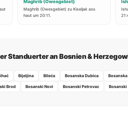
Maghrib (Owesgebiet)
Is
aut
Maghrib (Owesgebiet) zu Kiseljak ass
Ish
haut um 20:11.
21:
er Standuerter an Bosnien & Herzegow
ihać
Bijeljina
Bileća
Bosanska Dubica
Bosanska
ski Brod
Bosanski Novi
Bosanski Petrovac
Bosanski