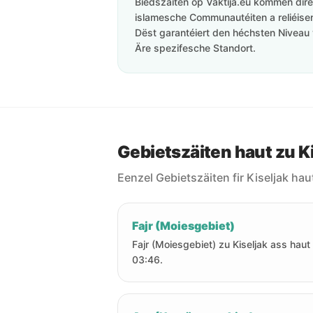
Biedszäiten op Vaktija.eu kommen direk
islamesche Communautéiten a reliéisen 
Dëst garantéiert den héchsten Niveau 
Äre spezifesche Standort.
Gebietszäiten haut zu K
Eenzel Gebietszäiten fir Kiseljak hau
Fajr (Moiesgebiet)
Fajr (Moiesgebiet) zu Kiseljak ass hau
03:46.