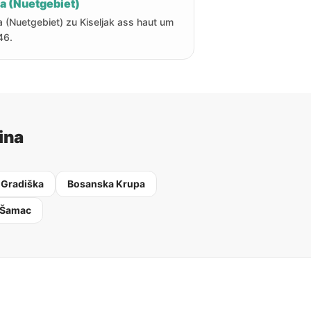
ha (Nuetgebiet)
a (Nuetgebiet) zu Kiseljak ass haut um
46.
ina
 Gradiška
Bosanska Krupa
 Šamac