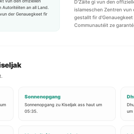
t vun den offiziellen
D'Zäite gi vun den offiziel
Autoritéiten an all Land.
islameschen Zentren vun 
vun der Genauegkeet fir
gestallt fir d'Genauegkeet
Communautéit ze garanté
iseljak
t.
Sonnenopgang
Dh
t um
Sonnenopgang zu Kiseljak ass haut um
Dhu
05:35.
um 