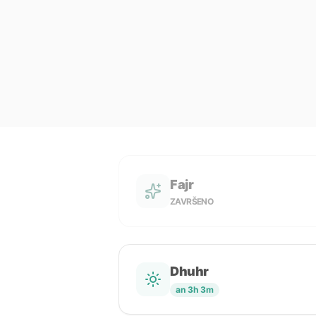
Fajr
ZAVRŠENO
Dhuhr
an 3h 3m