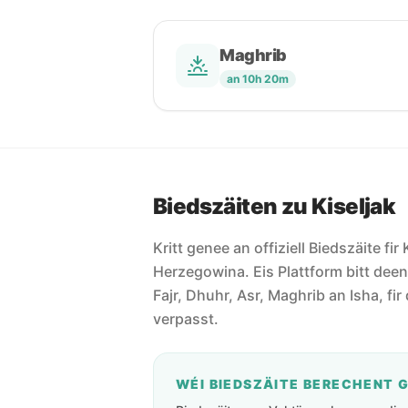
Maghrib
an 10h 20m
Biedszäiten zu Kiseljak
Kritt genee an offiziell Biedszäite fir
Herzegowina. Eis Plattform bitt deen 
Fajr, Dhuhr, Asr, Maghrib an Isha, fir 
verpasst.
WÉI BIEDSZÄITE BERECHENT 