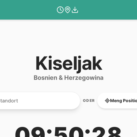
Kiseljak
Bosnien & Herzegowina
Meng Positi
ODER
09:50:28