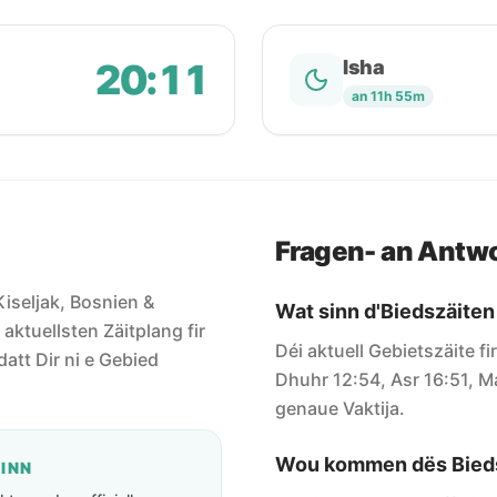
20:11
Isha
an 11h 55m
Fragen- an Antw
 Kiseljak, Bosnien &
Wat sinn d'Biedszäiten
aktuellsten Zäitplang fir
Déi aktuell Gebietszäite fi
datt Dir ni e Gebied
Dhuhr 12:54, Asr 16:51, Ma
genaue Vaktija.
Wou kommen dës Bieds
GINN