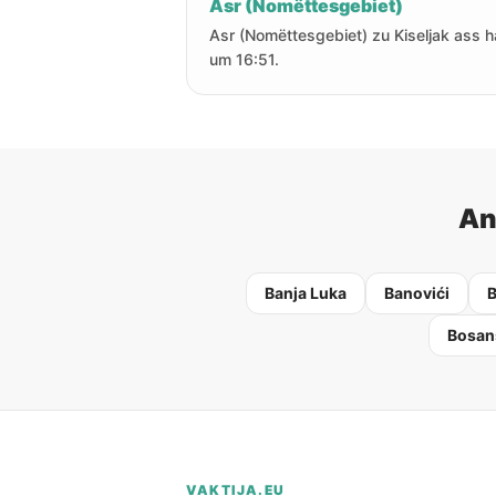
Asr (Nomëttesgebiet)
Asr (Nomëttesgebiet) zu Kiseljak ass h
um 16:51.
An
Banja Luka
Banovići
B
Bosan
VAKTIJA.EU