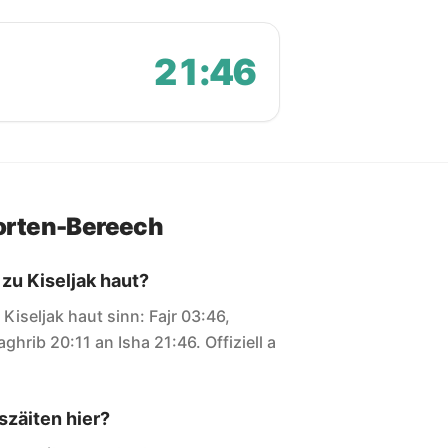
21:46
orten-Bereech
 zu Kiseljak haut?
r Kiseljak haut sinn: Fajr 03:46,
ghrib 20:11 an Isha 21:46. Offiziell a
zäiten hier?