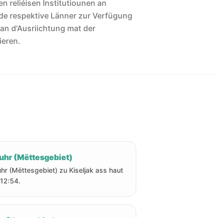
len reliéisen Institutiounen an
de respektive Länner zur Verfügung
 an d'Ausriichtung mat der
ieren.
uhr (Mëttesgebiet)
hr (Mëttesgebiet) zu Kiseljak ass haut
12:54.