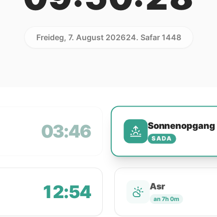
Freideg, 7. August 2026
24. Safar 1448
Sonnenopgang
03:46
SADA
12:54
Asr
an 7h 0m