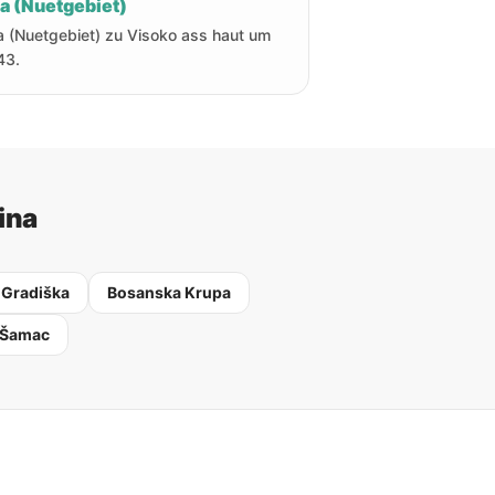
ha (Nuetgebiet)
a (Nuetgebiet) zu Visoko ass haut um
43.
ina
 Gradiška
Bosanska Krupa
 Šamac