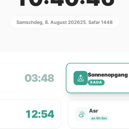
Samschdeg, 8. August 2026
25. Safar 1448
Sonnenopgang
03:48
SADA
12:54
Asr
an 6h 8m