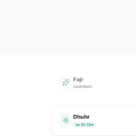
Fajr
ZAVRŠENO
Dhuhr
an 2h 13m