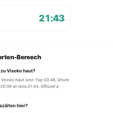
21:43
orten-Bereech
 zu Visoko haut?
ir Visoko haut sinn: Fajr 03:48, Dhuhr
20:09 an Isha 21:43. Offiziell a
zäiten hier?