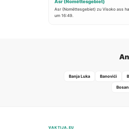
Asr (Nomëttesgebiet)
Asr (Nomëttesgebiet) zu Visoko ass ha
um 16:49.
An
Banja Luka
Banovići
B
Bosan
VAKTIJA.EU