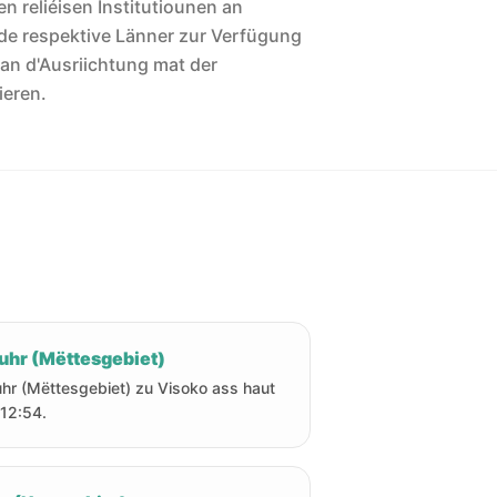
len reliéisen Institutiounen an
de respektive Länner zur Verfügung
 an d'Ausriichtung mat der
ieren.
uhr (Mëttesgebiet)
hr (Mëttesgebiet) zu Visoko ass haut
12:54.