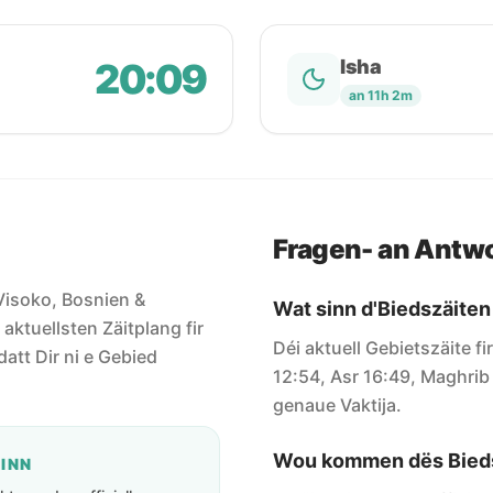
20:09
Isha
an 11h 2m
Fragen- an Antw
r Visoko, Bosnien &
Wat sinn d'Biedszäiten
aktuellsten Zäitplang fir
Déi aktuell Gebietszäite f
datt Dir ni e Gebied
12:54, Asr 16:49, Maghrib 
genaue Vaktija.
Wou kommen dës Bieds
GINN