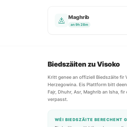
Maghrib
an 9h 28m
Biedszäiten zu Visoko
Kritt genee an offiziell Biedszäite fi
Herzegowina. Eis Plattform bitt deen 
Fajr, Dhuhr, Asr, Maghrib an Isha, fir 
verpasst.
WÉI BIEDSZÄITE BERECHENT 