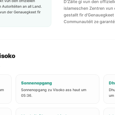
t vun den offiziellen
D'Zäite gi vun den offiziel
Autoritéiten an all Land.
islameschen Zentren vun 
vun der Genauegkeet fir
gestallt fir d'Genauegkeet
Communautéit ze garanté
isoko
.
Sonnenopgang
Dh
 um
Sonnenopgang zu Visoko ass haut um
Dhu
05:36.
um 