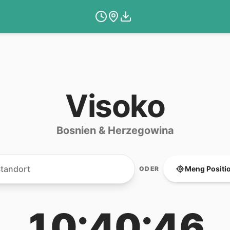
Visoko
Bosnien & Herzegowina
Meng Positi
ODER
10:40:46