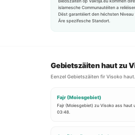
Biedszäiten op Vaktija.eu kommen direk
islamesche Communautéiten a reliéisen 
Dëst garantéiert den héchsten Niveau 
Äre spezifesche Standort.
Gebietszäiten haut zu V
Eenzel Gebietszäiten fir Visoko haut
Fajr (Moiesgebiet)
Fajr (Moiesgebiet) zu Visoko ass haut
03:48.