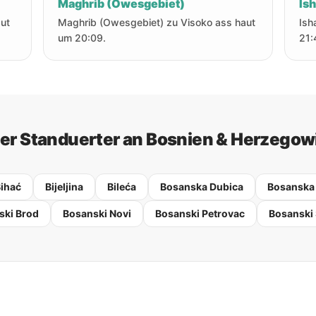
Maghrib (Owesgebiet)
Is
ut
Maghrib (Owesgebiet) zu Visoko ass haut
Ish
um 20:09.
21:
er Standuerter an Bosnien & Herzegow
ihać
Bijeljina
Bileća
Bosanska Dubica
Bosanska
ski Brod
Bosanski Novi
Bosanski Petrovac
Bosanski