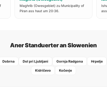
f
Maghrib (Owesgebiet) zu Municipality of
Ish
Piran ass haut um 20:36.
ass
Aner Standuerter an Slowenien
Dobrna
Dol pri Ljubljani
Gornja Radgona
Hrpelje
Kidričevo
Kočevje