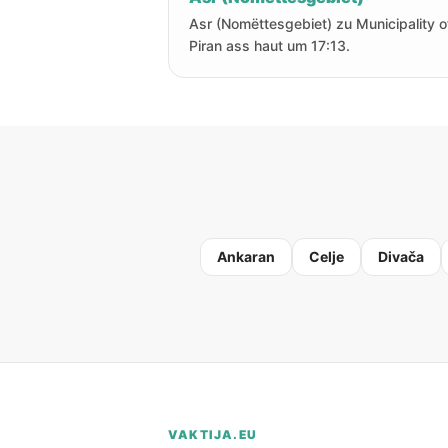
Asr (Nomëttesgebiet) zu Municipality o
Piran ass haut um 17:13.
Ankaran
Celje
Divača
VAKTIJA.EU