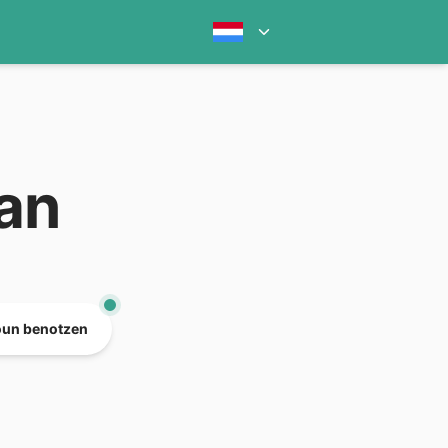
ran
oun benotzen