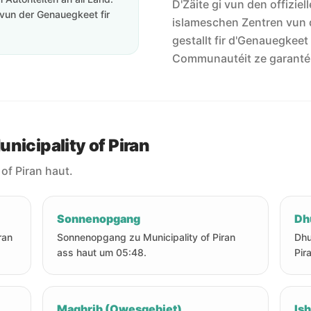
D'Zäite gi vun den offiziel
vun der Genauegkeet fir
islameschen Zentren vun 
gestallt fir d'Genauegkeet
Communautéit ze garanté
nicipality of Piran
 of Piran haut.
Sonnenopgang
Dh
ran
Sonnenopgang zu Municipality of Piran
Dhu
ass haut um 05:48.
Pir
Maghrib (Owesgebiet)
Is