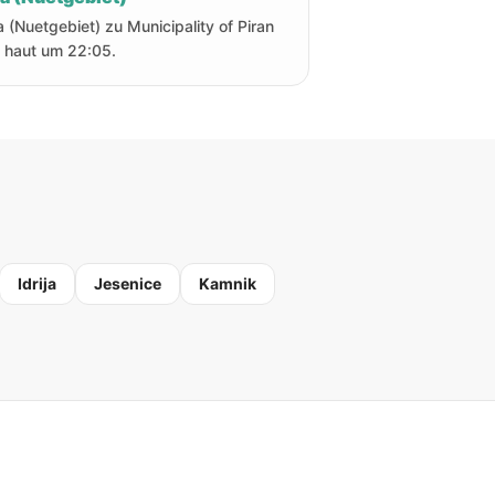
a (Nuetgebiet) zu Municipality of Piran
 haut um 22:05.
Idrija
Jesenice
Kamnik