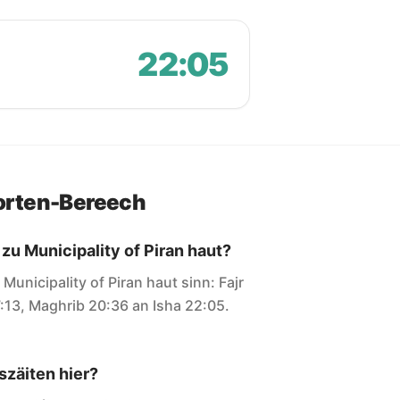
22:05
orten-Bereech
zu Municipality of Piran haut?
r Municipality of Piran haut sinn: Fajr
7:13, Maghrib 20:36 an Isha 22:05.
zäiten hier?