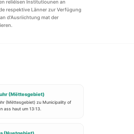
len reliéisen Institutiounen an
de respektive Länner zur Verfügung
 an d'Ausriichtung mat der
ieren.
uhr (Mëttesgebiet)
hr (Mëttesgebiet) zu Municipality of
an ass haut um 13:13.
ha (Nuetgebiet)