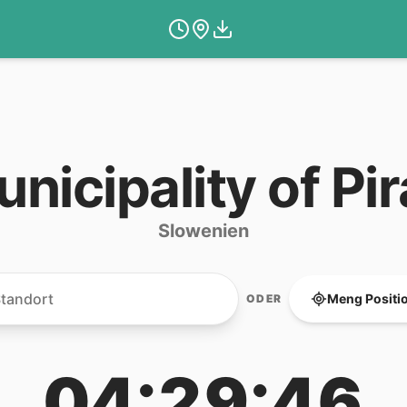
nicipality of Pi
Slowenien
Meng Positi
ODER
04:29:46