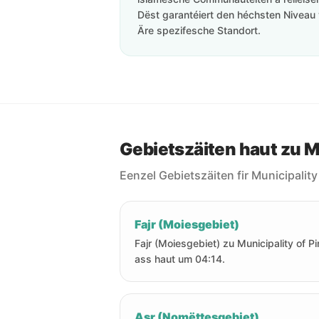
Dëst garantéiert den héchsten Niveau 
Äre spezifesche Standort.
Gebietszäiten haut zu Mu
Eenzel Gebietszäiten fir Municipality
Fajr (Moiesgebiet)
Fajr (Moiesgebiet) zu Municipality of Pi
ass haut um 04:14.
Asr (Nomëttesgebiet)