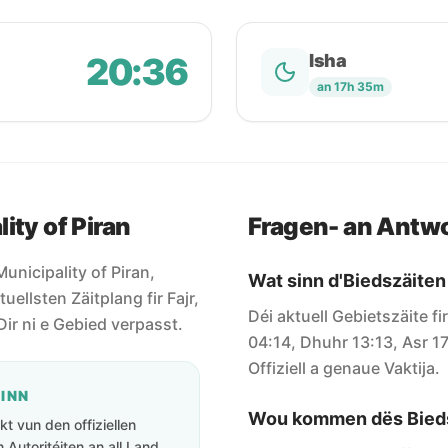
20:36
Isha
an 17h 35m
ity of Piran
Fragen- an Antw
 Municipality of Piran,
Wat sinn d'Biedszäiten 
uellsten Zäitplang fir Fajr,
Déi aktuell Gebietszäite fi
Dir ni e Gebied verpasst.
04:14, Dhuhr 13:13, Asr 1
Offiziell a genaue Vaktija.
GINN
Wou kommen dës Bieds
t vun den offiziellen
Autoritéiten an all Land.