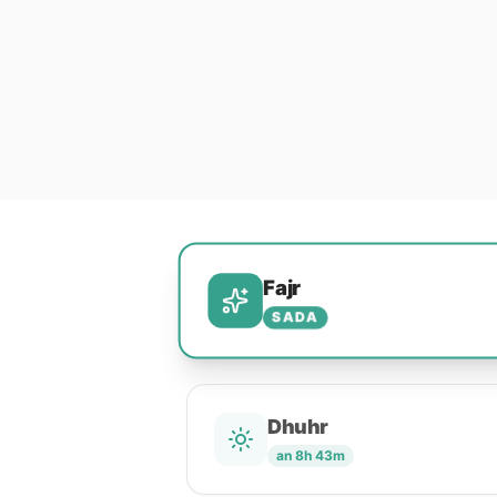
Fajr
SADA
Dhuhr
an 8h 43m