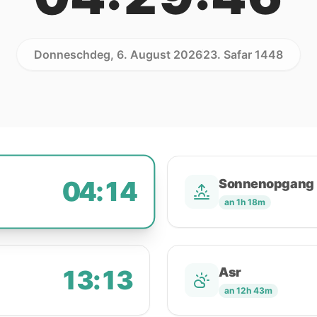
Donneschdeg, 6. August 2026
23. Safar 1448
04:14
Sonnenopgang
an 1h 18m
13:13
Asr
an 12h 43m