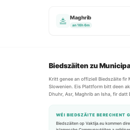
Maghrib
an 16h 6m
Biedszäiten zu Municipal
Kritt genee an offiziell Biedszäite fir
Slowenien. Eis Plattform bitt deen akt
Dhuhr, Asr, Maghrib an Isha, fir datt 
WÉI BIEDSZÄITE BERECHENT 
Biedszäiten op Vaktija.eu kommen direk
islamesche Communautéiten a reliéisen 