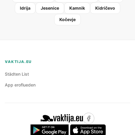
Idrija
Jesenice
Kamnik
Kidričevo
Kočevje
VAKTIJA.EU
Städten List
App eroflueden