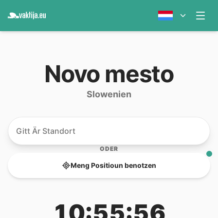
Novo mesto
Slowenien
ODER
Meng Positioun benotzen
10:55:56