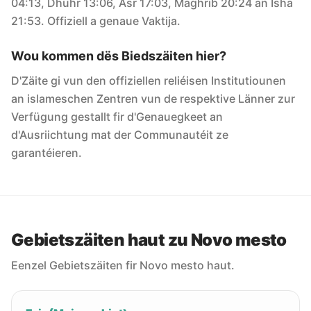
04:13, Dhuhr 13:06, Asr 17:03, Maghrib 20:24 an Isha
21:53. Offiziell a genaue Vaktija.
Wou kommen dës Biedszäiten hier?
D'Zäite gi vun den offiziellen reliéisen Institutiounen
an islameschen Zentren vun de respektive Länner zur
Verfügung gestallt fir d'Genauegkeet an
d'Ausriichtung mat der Communautéit ze
garantéieren.
Gebietszäiten haut zu Novo mesto
Eenzel Gebietszäiten fir Novo mesto haut.