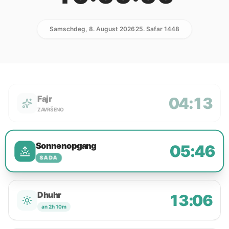
Samschdeg, 8. August 2026
25. Safar 1448
Fajr
04:13
ZAVRŠENO
Sonnenopgang
05:46
SADA
Dhuhr
13:06
an 2h 10m