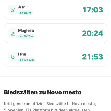
Asr
17:03
an 6h 7m
Maghrib
20:24
an 9h 28m
Isha
21:53
an 10h 57m
Biedszäiten zu Novo mesto
Kritt genee an offiziell Biedszäite fir Novo mesto,
Slowenien. Eis Plattform bitt deen aktuellsten