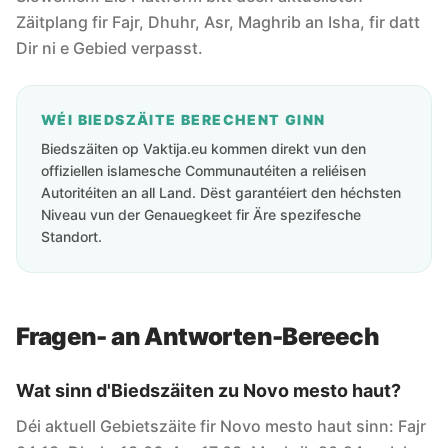
Zäitplang fir Fajr, Dhuhr, Asr, Maghrib an Isha, fir datt
Dir ni e Gebied verpasst.
WÉI BIEDSZÄITE BERECHENT GINN
Biedszäiten op Vaktija.eu kommen direkt vun den
offiziellen islamesche Communautéiten a reliéisen
Autoritéiten an all Land. Dëst garantéiert den héchsten
Niveau vun der Genauegkeet fir Äre spezifesche
Standort.
Fragen- an Antworten-Bereech
Wat sinn d'Biedszäiten zu Novo mesto haut?
Déi aktuell Gebietszäite fir Novo mesto haut sinn: Fajr