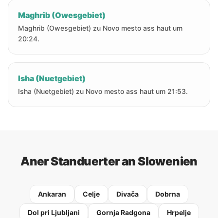
Maghrib (Owesgebiet)
Maghrib (Owesgebiet) zu Novo mesto ass haut um
20:24.
Isha (Nuetgebiet)
Isha (Nuetgebiet) zu Novo mesto ass haut um 21:53.
Aner Standuerter an Slowenien
Ankaran
Celje
Divača
Dobrna
Dol pri Ljubljani
Gornja Radgona
Hrpelje