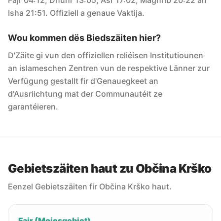
Fajr 04:12, Dhuhr 13:05, Asr 17:02, Maghrib 20:22 an
Isha 21:51. Offiziell a genaue Vaktija.
Wou kommen dës Biedszäiten hier?
D'Zäite gi vun den offiziellen reliéisen Institutiounen
an islameschen Zentren vun de respektive Länner zur
Verfügung gestallt fir d'Genauegkeet an
d'Ausriichtung mat der Communautéit ze
garantéieren.
Gebietszäiten haut zu Občina Krško
Eenzel Gebietszäiten fir Občina Krško haut.
Fajr (Moiesgebiet)