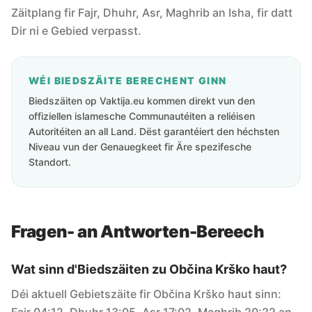
Zäitplang fir Fajr, Dhuhr, Asr, Maghrib an Isha, fir datt
Dir ni e Gebied verpasst.
WÉI BIEDSZÄITE BERECHENT GINN
Biedszäiten op Vaktija.eu kommen direkt vun den
offiziellen islamesche Communautéiten a reliéisen
Autoritéiten an all Land. Dëst garantéiert den héchsten
Niveau vun der Genauegkeet fir Äre spezifesche
Standort.
Fragen- an Antworten-Bereech
Wat sinn d'Biedszäiten zu Občina Krško haut?
Déi aktuell Gebietszäite fir Občina Krško haut sinn: