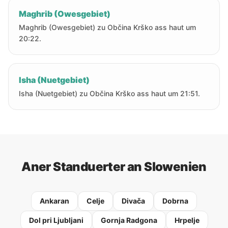
Maghrib (Owesgebiet)
Maghrib (Owesgebiet) zu Občina Krško ass haut um
20:22.
Isha (Nuetgebiet)
Isha (Nuetgebiet) zu Občina Krško ass haut um 21:51.
Aner Standuerter an Slowenien
Ankaran
Celje
Divača
Dobrna
Dol pri Ljubljani
Gornja Radgona
Hrpelje