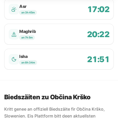
Asr
17:02
an 3h 45m
Maghrib
20:22
an 7h 5m
Isha
21:51
an 8h 34m
Biedszäiten zu Občina Krško
Kritt genee an offiziell Biedszäite fir Občina Krško,
Slowenien. Eis Plattform bitt deen aktuellsten