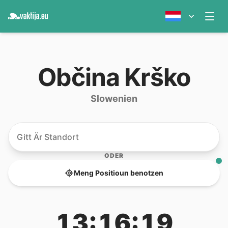
Občina Krško
Slowenien
ODER
Meng Positioun benotzen
13:16:19