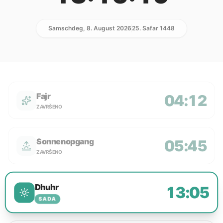
Samschdeg, 8. August 2026
25. Safar 1448
Fajr
04:12
ZAVRŠENO
Sonnenopgang
05:45
ZAVRŠENO
Dhuhr
13:05
SADA