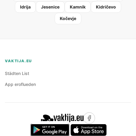
Idrija
Jesenice
Kamnik
Kidričevo
Kočevje
VAKTIJA.EU
Städten List
App eroflueden