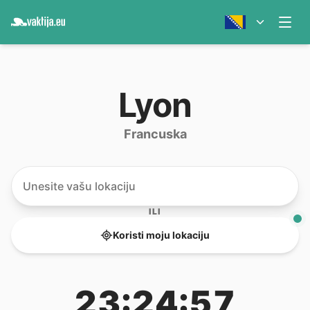
Lyon
Francuska
ILI
Koristi moju lokaciju
23:24:57