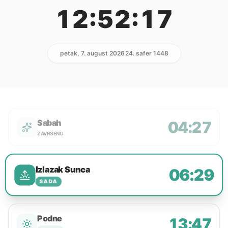
12:52:17
petak, 7. august 2026
24. safer 1448
Sabah
04:27
ZAVRŠENO
Izlazak Sunca
06:29
SADA
Podne
13:47