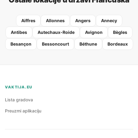
Aiffres
Allonnes
Angers
Annecy
Antibes
Autechaux-Roide
Avignon
Bègles
Besançon
Bessoncourt
Béthune
Bordeaux
VAKTIJA.EU
Lista gradova
Preuzmi aplikaciju