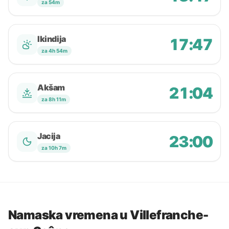
za 54m
Ikindija
17:47
za 4h 54m
Akšam
21:04
za 8h 11m
Jacija
23:00
za 10h 7m
Namaska vremena u Villefranche-