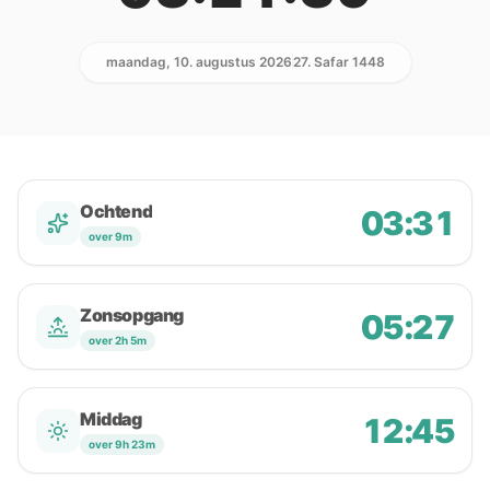
maandag, 10. augustus 2026
27. Safar 1448
Ochtend
03:31
over 9m
Zonsopgang
05:27
over 2h 5m
Middag
12:45
over 9h 23m