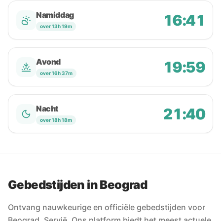
Namiddag
16:41
over 13h 19m
Avond
19:59
over 16h 37m
Nacht
21:40
over 18h 18m
Gebedstijden in Beograd
Ontvang nauwkeurige en officiële gebedstijden voor
Beograd, Servië. Ons platform biedt het meest actuele