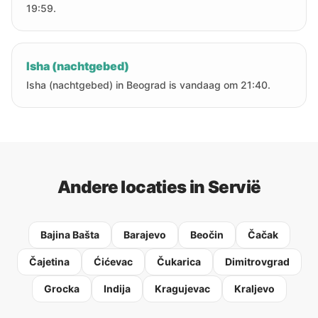
19:59.
Isha (nachtgebed)
Isha (nachtgebed) in Beograd is vandaag om 21:40.
Andere locaties in Servië
Bajina Bašta
Barajevo
Beočin
Čačak
Čajetina
Ćićevac
Čukarica
Dimitrovgrad
Grocka
Indija
Kragujevac
Kraljevo